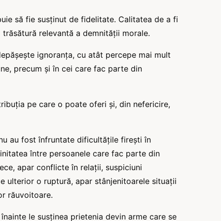
ie să fie susținut de fidelitate. Calitatea de a fi
 o trăsătură relevantă a demnității morale.
 depășește ignoranța, cu atât percepe mai mult
pune, precum și în cei care fac parte din
ibuția pe care o poate oferi și, din nefericire,
nu au fost înfruntate dificultățile firești în
finitatea între persoanele care fac parte din
ce, apar conflicte în relații, suspiciuni
ulterior o ruptură, apar stânjenitoarele situații
r răuvoitoare.
 înainte le susținea prietenia devin arme care se