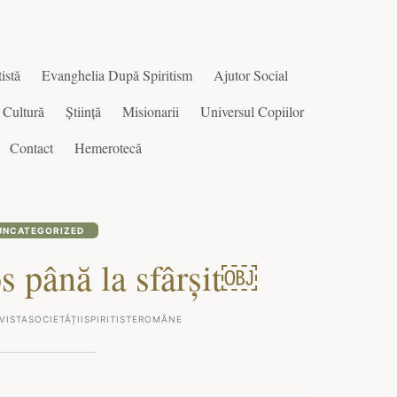
istă
Evanghelia După Spiritism
Ajutor Social
Cultură
Știință
Misionarii
Universul Copiilor
Contact
Hemerotecă
UNCATEGORIZED
os până la sfârșit￼
VISTASOCIETĂȚIISPIRITISTEROMÂNE