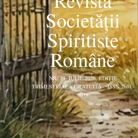
Societății
Spiritiste
Române
NR. 34- IULIE 2026, EDIŢIE
TRIMESTRIALĂ GRATUITĂ – ISSN 2601-
6079