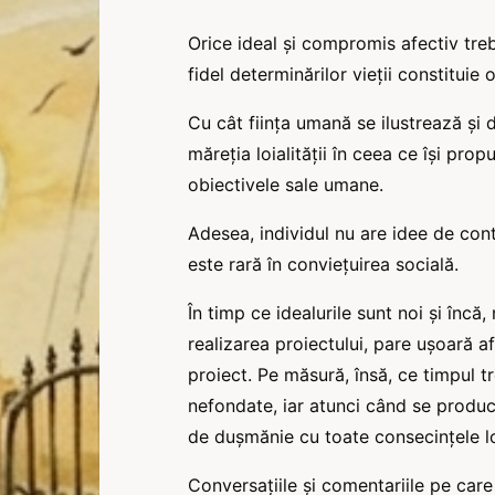
Orice ideal și compromis afectiv trebu
fidel determinărilor vieții constituie
Cu cât ființa umană se ilustrează și
măreția loialității în ceea ce își pro
obiectivele sale umane.
Adesea, individul nu are idee de contr
este rară în conviețuirea socială.
În timp ce idealurile sunt noi și încă, 
realizarea proiectului, pare ușoară a
proiect. Pe măsură, însă, ce timpul tre
nefondate, iar atunci când se produce 
de dușmănie cu toate consecințele lo
Conversațiile și comentariile pe care