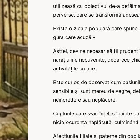
utilizează cu obiectivul de-a defăima, 
perverse, care se transformă adesea î
Există o zicală populară care spune: 
gura care acuză.»
Astfel, devine necesar să fii prudent 
narațiunile necuvenite, deoarece chia
activitățile umane.
Este curios de observat cum pasiunil
sensibile și sunt mereu de veghe, de
neîncredere sau neplăcere.
Cuplurile care s-au înțeles înainte da
nicio ocurență neplăcută, culminând 
Afecțiunile filiale și paterne din cop