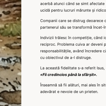
acerbă atunci când se simt afectate d
ucidă pentru lucruri mărunte și ridico
Companii care se distrug deoarece câș
partenerul său se transformă încet-î
Indivizii trăiesc în competiție, când 
reciproc. Problema cuiva ar deveni p
responsabilitățile, având încredere c
cu obiectivul de a-l distruge.
La această fidelitate s-a referit Isus
«Fii credincios până la sfârșit».
Înseamnă să fii alături, mai ales în si
adevărat e nevoie de un prieten.