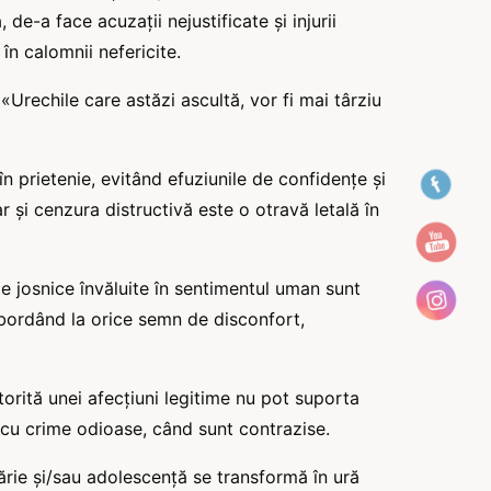
de-a face acuzații nejustificate și injurii
n calomnii nefericite.
«Urechile care astăzi ascultă, vor fi mai târziu
în prietenie, evitând efuziunile de confidențe și
r și cenzura distructivă este o otravă letală în
e josnice învăluite în sentimentul uman sunt
bordând la orice semn de disconfort,
torită unei afecțiuni legitime nu pot suporta
cu crime odioase, când sunt contrazise.
ilărie și/sau adolescență se transformă în ură