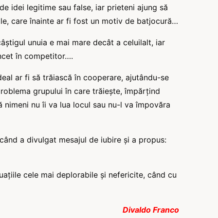
e idei legitime sau false, iar prieteni ajung să
le, care înainte ar fi fost un motiv de batjocură…
tigul unuia e mai mare decât a celuilalt, iar
ncet în competitor….
ideal ar fi să trăiască în cooperare, ajutându-se
roblema grupului în care trăiește, împărțind
ă nimeni nu îi va lua locul sau nu-l va împovăra
, când a divulgat mesajul de iubire și a propus:
tuațiile cele mai deplorabile și nefericite, când cu
Divaldo Franco