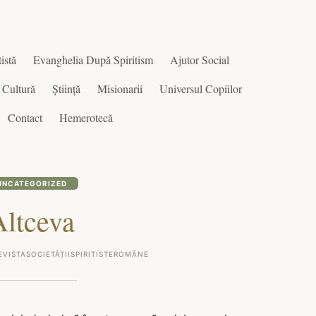
istă
Evanghelia După Spiritism
Ajutor Social
Cultură
Știință
Misionarii
Universul Copiilor
Contact
Hemerotecă
UNCATEGORIZED
Altceva
EVISTASOCIETĂȚIISPIRITISTEROMÂNE