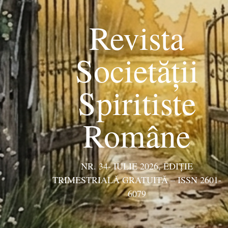
Revista
Societății
Spiritiste
Române
NR. 34- IULIE 2026, EDIŢIE
TRIMESTRIALĂ GRATUITĂ – ISSN 2601-
6079