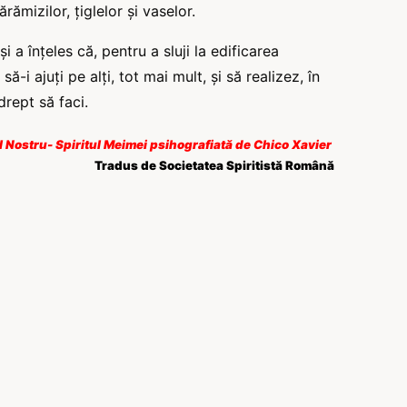
rămizilor, țiglelor și vaselor.
i a înțeles că, pentru a sluji la edificarea
-i ajuți pe alți, tot mai mult, și să realizez, în
drept să faci.
l Nostru- Spiritul Meimei psihografiată de Chico Xavier
Tradus de Societatea Spiritistă Română