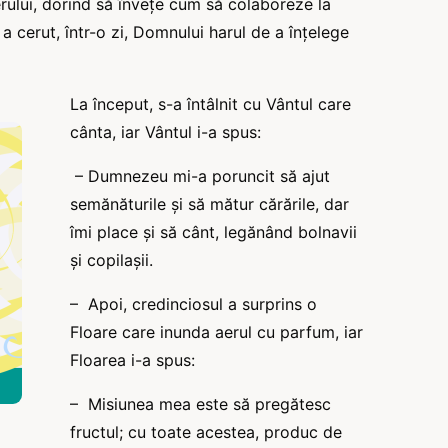
rului, dorind să învețe cum să colaboreze la
a cerut, într-o zi, Domnului harul de a înțelege
La început, s-a întâlnit cu Vântul care
cânta, iar Vântul i-a spus:
– Dumnezeu mi-a poruncit să ajut
semănăturile și să mătur cărările, dar
îmi place și să cânt, legănând bolnavii
și copilașii.
– Apoi, credinciosul a surprins o
Floare care inunda aerul cu parfum, iar
Floarea i-a spus:
– Misiunea mea este să pregătesc
fructul; cu toate acestea, produc de