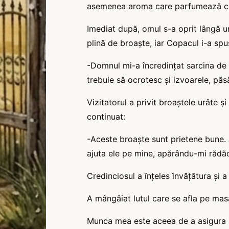
asemenea aroma care parfumează chia
Imediat după, omul s-a oprit lângă 
plină de broaște, iar Copacul i-a spu
-Domnul mi-a încredințat sarcina de 
trebuie să ocrotesc și izvoarele, păsă
Vizitatorul a privit broaștele urâte ș
continuat:
-Aceste broaște sunt prietene bune. A
ajuta ele pe mine, apărându-mi rădăcin
Credinciosul a înțeles învățătura și
A mângâiat lutul care se afla pe masă,
Munca mea este aceea de a asigura sol