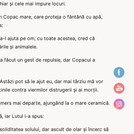
r și cele mai impure locuri.
un Copac mare, care proteja o fântână cu apă,
s:
a-l ajuta pe om; cu toate acestea, cred că
rile și animalele.
i a făcut un gest de repulsie, dar Copacul a
stăzi pot să le ajut eu, dar mai târziu mă vor
ile contra viermilor distrugerii și ai morții.
 a mers mai departe, ajungând la o mare ceramică.
 iar Lutul i-a spus:
iditatea solului, dar ascult de olar și încerc să