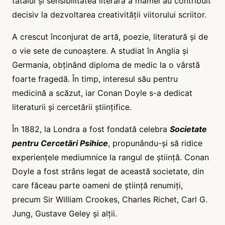
tatălui și sensibilitatea literară a mamei au contribuit
decisiv la dezvoltarea creativității viitorului scriitor.
A crescut înconjurat de artă, poezie, literatură și de
o vie sete de cunoaștere. A studiat în Anglia și
Germania, obținând diploma de medic la o vârstă
foarte fragedă. În timp, interesul său pentru
medicină a scăzut, iar Conan Doyle s-a dedicat
literaturii și cercetării științifice.
În 1882, la Londra a fost fondată celebra
Societate
pentru Cercetări Psihice
, propunându-și să ridice
experiențele mediumnice la rangul de știință. Conan
Doyle a fost strâns legat de această societate, din
care făceau parte oameni de știință renumiți,
precum Sir William Crookes, Charles Richet, Carl G.
Jung, Gustave Geley și alții.