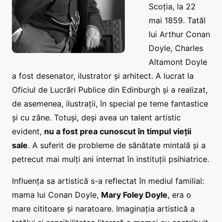
Scoția, la 22
mai 1859. Tatăl
lui Arthur Conan
Doyle, Charles
Altamont Doyle
a fost desenator, ilustrator și arhitect. A lucrat la
Oficiul de Lucrări Publice din Edinburgh și a realizat,
de asemenea, ilustrații, în special pe teme fantastice
și cu zâne. Totuși, deși avea un talent artistic
evident,
nu a fost prea cunoscut în timpul vieții
sale
. A suferit de probleme de sănătate mintală și a
petrecut mai mulți ani internat în instituții psihiatrice.
Influența sa artistică s-a reflectat în mediul familial:
mama lui Conan Doyle,
Mary Foley Doyle
, era o
mare cititoare și naratoare. Imaginația artistică a