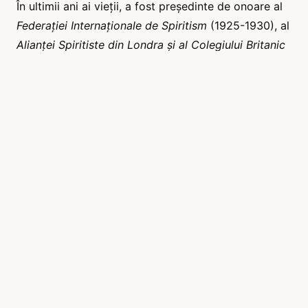
În ultimii ani ai vieții, a fost președinte de onoare al
Federației Internaționale de Spiritism
(1925-1930), al
Alianței Spiritiste din Londra și al Colegiului Britanic
de Științe Spiritiste.
Conan Doyle a dezîncarnat pe 7 iulie 1930, lăsând
în urmă nu doar o operă literară de neuitat, ci și o
moștenire spirituală care continuă să inspire.
Transcriem câteva gânduri de Conan Doyle:
«
Mișcarea spiritistă, – ridiculizată și batjocorită atât
de mult timp – este cel mai important progres pe
care l-a făcut rasa umană în întreaga sa istorie, până
în punctul în care, dacă ar putea concepe un singur
om ca promotor al acesteia, aceasta l-ar depăși pe
Columb ca descoperitorul noilor lumi, pe Sfântul