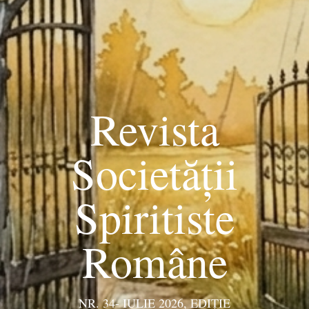
Revista
Societății
Spiritiste
Române
NR. 34- IULIE 2026, EDIŢIE