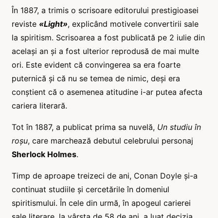
În 1887, a trimis o scrisoare editorului prestigioasei
reviste
«Light»
, explicând motivele convertirii sale
la spiritism. Scrisoarea a fost publicată pe 2 iulie din
același an și a fost ulterior reprodusă de mai multe
ori. Este evident că convingerea sa era foarte
puternică și că nu se temea de nimic, deși era
conștient că o asemenea atitudine i-ar putea afecta
cariera literară.
Tot în 1887, a publicat prima sa nuvelă,
Un studiu în
roșu
, care marchează debutul celebrului personaj
Sherlock Holmes
.
Timp de aproape treizeci de ani, Conan Doyle și-a
continuat studiile și cercetările în domeniul
spiritismului. În cele din urmă, în apogeul carierei
sale literare, la vârsta de 58 de ani, a luat decizia