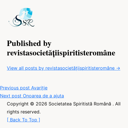
Published by
revistasocietățiispiritisteromâne
View all posts by revistasocietățiispiritisteromâne →
Navigare
Previous post
Avariție
în
Next post
Onoarea de a ajuta
Copyright © 2026
Societatea Spiritistă Română
. All
articole
rights reserved.
[
Back To Top
]