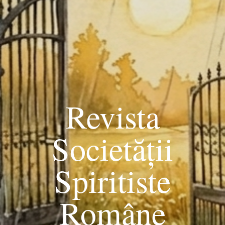
Revista
Societății
Spiritiste
Române