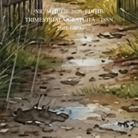
NR. 34- IULIE 2026, EDIŢIE
TRIMESTRIALĂ GRATUITĂ – ISSN
2601-6079