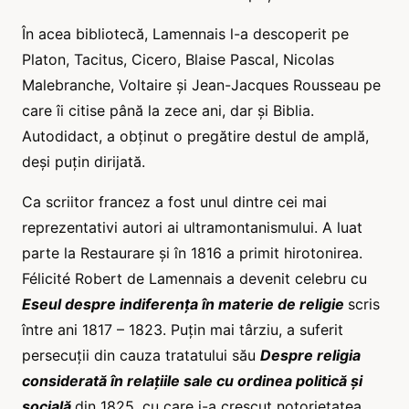
În acea bibliotecă, Lamennais l-a descoperit pe
Platon, Tacitus, Cicero, Blaise Pascal, Nicolas
Malebranche, Voltaire și Jean-Jacques Rousseau pe
care îi citise până la zece ani, dar și Biblia.
Autodidact, a obținut o pregătire destul de amplă,
deși puțin dirijată.
Ca scriitor francez a fost unul dintre cei mai
reprezentativi autori ai ultramontanismului. A luat
parte la Restaurare și în 1816 a primit hirotonirea.
Félicité Robert de Lamennais a devenit celebru cu
Eseul despre indiferența în materie de religie
scris
între ani 1817 – 1823. Puțin mai târziu, a suferit
persecuții din cauza tratatului său
Despre religia
considerată în relațiile sale cu ordinea politică și
socială
din 1825, cu care i-a crescut notorietatea.