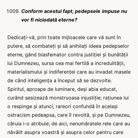
Conform acestui fapt,
pedepsele
impuse
nu
vor fi
niciodată eterne?
Dedicați-vă, prin toate mijloacele care vă sunt în
putere, să combateți și să anihilați ideea pedepselor
eterne, gând blasfemator contra justiției și bunătății
lui Dumnezeu, sursa cea mai fertilă a incredulității,
materialismului și indiferenței care au invadat masele
de când inteligența a început să se dezvolte.
Spiritul, aproape de luminare, deși abia educat,
curând sesizează monstruoasa injustiție; rațiunea lui
o respinge și atunci, rareori confundă în același
ostracism pedeapsa, care îl revoltă, și pe Dumnezeu,
căruia i-o atribuie; de aici, nenumăratele rele care au
năvălit asupra voastră și asupra celor pentru care