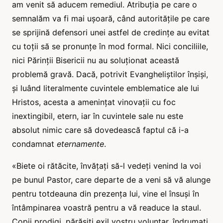
am venit să aducem remediul. Atribuția pe care o
semnalăm va fi mai ușoară, când autoritățile pe care
se sprijină defensori unei astfel de credințe au evitat
cu toții să se pronunțe în mod formal. Nici conciliile,
nici Părinții Bisericii nu au soluționat această
problemă gravă. Dacă, potrivit Evangheliștilor înșiși,
și luând literalmente cuvintele emblematice ale lui
Hristos, acesta a amenințat vinovații cu foc
inextingibil, etern, iar în cuvintele sale nu este
absolut nimic care să dovedească faptul că i-a
condamnat
eternamente
.
«Biete oi rătăcite, învățați să-l vedeți venind la voi
pe bunul Pastor, care departe de a veni să vă alunge
pentru totdeauna din prezența lui, vine el însuși în
întâmpinarea voastră pentru a vă readuce la staul.
Copii prodigi, părăsiți exil vostru voluntar, îndrumați