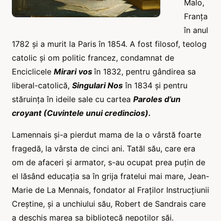
Malo,
Franța
în anul
1782 și a murit la Paris în 1854. A fost filosof, teolog
catolic și om politic francez, condamnat de
Enciclicele
Mirari vos
în 1832, pentru gândirea sa
liberal-catolică,
Singulari Nos
în 1834 și pentru
stăruința în ideile sale cu cartea
Paroles d’un
croyant (Cuvintele unui credincios).
Lamennais și-a pierdut mama de la o vârstă foarte
fragedă, la vârsta de cinci ani. Tatăl său, care era
om de afaceri și armator, s-au ocupat prea puțin de
el lăsând educația sa în grija fratelui mai mare, Jean-
Marie de La Mennais, fondator al Fraților Instrucțiunii
Creștine, și a unchiului său, Robert de Sandrais care
a deschis marea sa bibliotecă nepoților săi.