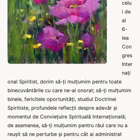
celu
i de
al
6-
lea
Con
gres
Inter
nați
onal Spiritist, dorim să-ți mulțumim pentru toate
binecuvântările cu care ne-ai onorat; să-ți mulțumim
binele, fericitele oportunități, studiul Doctrinei
Spiritiste, profundele reflecții despre adevăr și
momentul de Conviețuire Spirituală Internațională;
de asemenea, să-ți mulțumim pentru răul care nu a
reușit să ne perturbe și pentru cât ai administrat