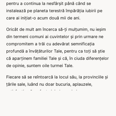
pentru a continua la nesfârșit până când se
instalează pe planeta terestră împărăția iubirii pe
care ai inițiat-o acum două mii de ani.
Oricât de mult am încerca să-ți mulțumim, nu ieșim
din termeni comuni ai cuvintelor și prin urmare ne
compromitem a trăi cu adevărat semnificația
profundă a învățăturilor Tale, pentru ca toți să știe
că aparținem familiei Tale și că, în ciuda diferențelor
de opinie, suntem oile turmei Tale.
Fiecare să se reîntoarcă la locul său, la provinciile și
țările sale, luând nu doar bucuria, aplauzele,
satisfacția că au fost aici, dar mai ales
angajamentul, de a servi Spiritismului, înainte de a
folosi Spiritismul pentru a se proiecta. Fie ca Noua
Eră să fie caracterizată prin o fraternitate legitimă și