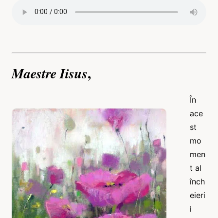
,
Maestre Iisus
În
ace
st
mo
men
t al
înch
eieri
i