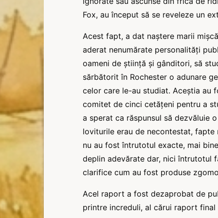
ignorate sau ascunse din frica de ridi
Fox, au început să se reveleze un e
Acest fapt, a dat naștere marii miș
aderat nenumărate personalități publ
oameni de știință și gânditori, să st
sărbătorit în Rochester o adunare ge
celor care le-au studiat. Aceștia au 
comitet de cinci cetățeni pentru a s
a sperat ca răspunsul să dezvăluie o 
loviturile erau de necontestat, fapte
nu au fost întrutotul exacte, mai bine
deplin adevărate dar, nici întrutotul f
clarifice cum au fost produse zgomot
Acel raport a fost dezaprobat de publ
printre increduli, al cărui raport fina