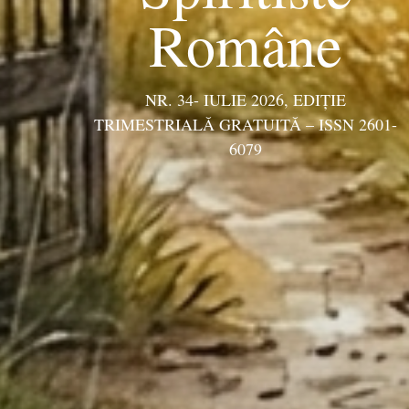
Române
NR. 34- IULIE 2026, EDIŢIE
TRIMESTRIALĂ GRATUITĂ – ISSN 2601-
6079