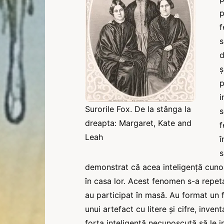
p
f
s
d
ș
p
i
Surorile Fox. De la stânga la
s
dreapta: Margaret, Kate and
f
Leah
î
s
demonstrat că acea inteligență cunoa
în casa lor. Acest fenomen s-a repetat
au participat în masă. Au format un f
unui artefact cu litere și cifre, inven
forța inteligentă necunoscută să le ind