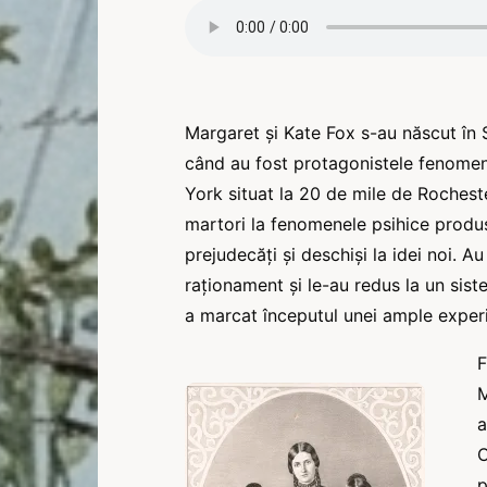
Margaret și Kate Fox s-au născut în S
când au fost protagonistele fenomene
York situat la 20 de mile de Rochester
martori la fenomenele psihice produs
prejudecăți și deschiși la idei noi. A
raționament și le-au redus la un siste
a marcat începutul unei ample exper
F
M
a
C
p