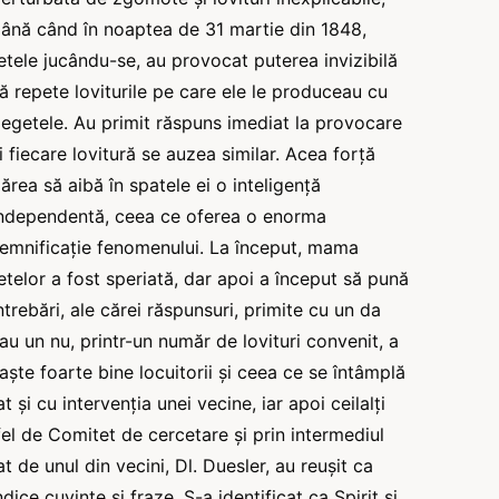
ână când în noaptea de 31 martie din 1848,
etele jucându-se, au provocat puterea invizibilă
ă repete loviturile pe care ele le produceau cu
egetele. Au primit răspuns imediat la provocare
i fiecare lovitură se auzea similar. Acea forță
ărea să aibă în spatele ei o inteligență
ndependentă, ceea ce oferea o enorma
emnificație fenomenului. La început, mama
etelor a fost speriată, dar apoi a început să pună
ntrebări, ale cărei răspunsuri, primite cu un da
au un nu, printr-un număr de lovituri convenit, a
ște foarte bine locuitorii și ceea ce se întâmplă
 și cu intervenția unei vecine, iar apoi ceilalți
el de Comitet de cercetare și prin intermediul
tat de unul din vecini, Dl. Duesler, au reușit ca
ice cuvinte și fraze. S-a identificat ca Spirit și