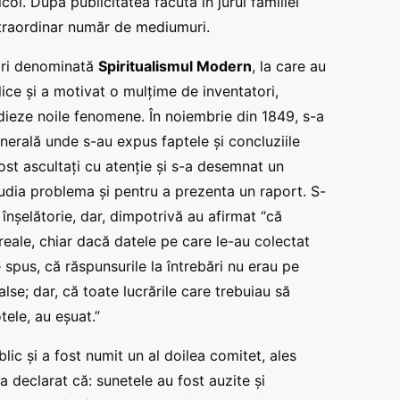
col. După publicitatea făcută în jurul familiei
xtraordinar număr de mediumuri.
cări denominată
Spiritualismul Modern
, la care au
ice și a motivat o mulțime de inventatori,
udieze noile fenomene. În noiembrie din 1849, s-a
nerală unde s-au expus faptele și concluziile
fost ascultați cu atenție și s-a desemnat un
tudia problema și pentru a prezenta un raport. S-
înșelătorie, dar, dimpotrivă au afirmat “că
 reale, chiar dacă datele pe care le-au colectat
 spus, că răspunsurile la întrebări nu erau pe
alse; dar, că toate lucrările care trebuiau să
ele, au eșuat.”
ic și a fost numit un al doilea comitet, ales
l a declarat că: sunetele au fost auzite și