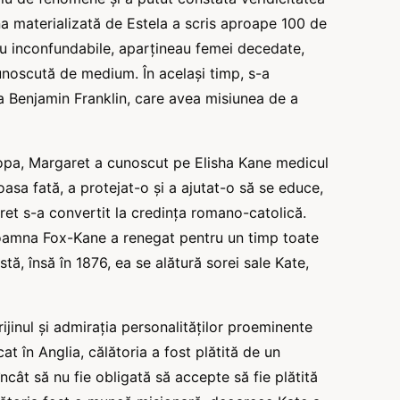
âna materializată de Estela a scris aproape 100 de
 erau inconfundabile, aparțineau femei decedate,
cunoscută de medium. În același timp, s-a
 ca Benjamin Franklin, care avea misiunea de a
ropa, Margaret a cunoscut pe Elisha Kane medicul
oasa fată, a protejat-o și a ajutat-o să se educe,
aret s-a convertit la credința romano-catolică.
 doamna Fox-Kane a renegat pentru un timp toate
ă, însă în 1876, ea se alătură sorei sale Kate,
rijinul și admirația personalităților proeminente
cat în Anglia, călătoria a fost plătită de un
cât să nu fie obligată să accepte să fie plătită