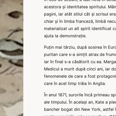
acestora și identitatea spiritului. M
pagini, iar atât stilul cât și scrisul
chiar și în limba franceză, limbă ne
materializat un alt spirit identificat
ajuta la demonstrație.
Puțin mai târziu, după sosirea în Eu
puritan care s-a simțit atras de frum
iar în final s-a căsătorit cu ea. Marg
Medicul a murit după cinci ani, iar
fenomenele de care a fost protagonist
care în acel timp trăia în Anglia.
În anul 1871, surorile încă primeau sp
ale timpului. În același an, Kate a ple
bancher bogat din New York, astfel în