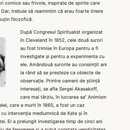
i comice sau frivole, inspirate de spirite care
 Dar, trebuie să reamintim că erau foarte tinere
uțin filozofică.
După Congresul Spiritualist organizat
în Cleveland în 1852, cele două surori
au fost trimise în Europa pentru a fi
investigate și pentru a experimenta cu
ele. Amândouă surorile au consimțit ani
la rând să se presteze ca obiecte de
observație. Printre oameni de știință
interesați, se afla Sergei Akasakoff,
care mai târziu, în lucrarea sa“ Animism
elei, care a murit în 1860, a fost un caz
 cu intervenția mediumnică de Kate și în
ei. El a prelungit investigarea timp de cinci ani
aliu de fenomene și a putut constata veridicitatea