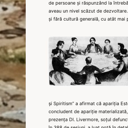
de persoane și răspunzând la întrebăr
aveau un nivel scăzut de dezvoltare.
și fără cultură generală, cu atât mai p
și Spiritism” a afirmat că apariția Est
concludent de apariție materializată,
prezența Dl. Livermore, soțul defunct
în 388 de sesiuni, a luat notă în det