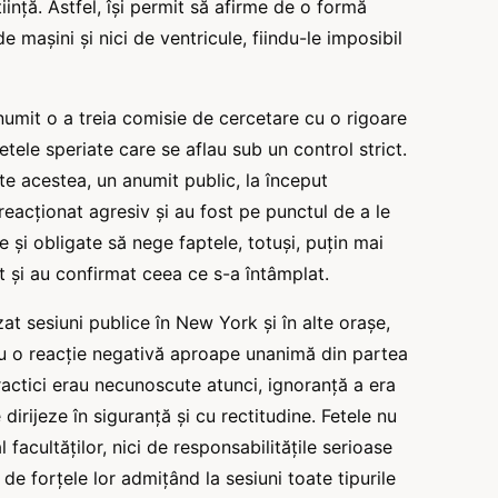
iință. Astfel, își permit să afirme de o formă
 mașini și nici de ventricule, fiindu-le imposibil
numit o a treia comisie de cercetare cu o rigoare
ele speriate care se aflau sub un control strict.
ate acestea, un anumit public, la început
reacționat agresiv și au fost pe punctul de a le
te și obligate să nege faptele, totuși, puțin mai
at și au confirmat ceea ce s-a întâmplat.
at sesiuni publice în New York și în alte orașe,
cu o reacție negativă aproape unanimă din partea
actici erau necunoscute atunci, ignoranță a era
dirijeze în siguranță și cu rectitudine. Fetele nu
 facultăților, nici de responsabilitățile serioase
de forțele lor admițând la sesiuni toate tipurile