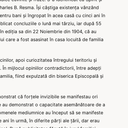
arles B. Resma. Își câștiga existența vânzând
entru bani și îngropat în acea casă cu cinci ani în
licat concluziile o lună mai târziu, iar după 55
în ediția sa din 22 Noiembrie din 1904, că au
ui care a fost asasinat în casa locuită de familia
ilor, apoi curiozitatea întregului teritoriu și
 În mijlocul opiniilor contradictorii, între adepți
familia, fiind expulzată din biserica Episcopală și
nstrat că forțele invizibile se manifestau ori
ne au demonstrat o capacitate asemănătoare de a
fenomenele mediumnice au început să se manifeste
i în urmă, în diferite părți ale țării, dar erau