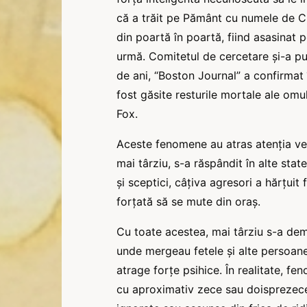
că a trăit pe Pământ cu numele de Ch
din poartă în poartă, fiind asasinat p
urmă. Comitetul de cercetare și-a pub
de ani, “Boston Journal” a confirmat 
fost găsite resturile mortale ale omul
Fox.
Aceste fenomene au atras atenția vecin
mai târziu, s-a răspândit în alte state.
și sceptici, câțiva agresori a hărțuit 
forțată să se mute din oraș.
Cu toate acestea, mai târziu s-a demo
unde mergeau fetele și alte persoa
atrage forțe psihice. În realitate, 
cu aproximativ zece sau doisprezece an