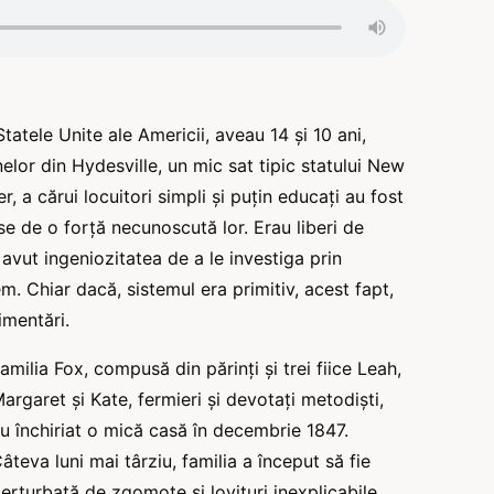
tatele Unite ale Americii, aveau 14 și 10 ani,
lor din Hydesville, un mic sat tipic statului New
, a cărui locuitori simpli și puțin educați au fost
e de o forță necunoscută lor. Erau liberi de
u avut ingeniozitatea de a le investiga prin
m. Chiar dacă, sistemul era primitiv, acest fapt,
imentări.
amilia Fox, compusă din părinți și trei fiice Leah,
argaret și Kate, fermieri și devotați metodiști,
u închiriat o mică casă în decembrie 1847.
âteva luni mai târziu, familia a început să fie
erturbată de zgomote și lovituri inexplicabile,