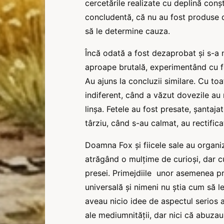
cercetările realizate cu deplină conșt
concludentă, că nu au fost produse de
să le determine cauza.
Încă odată a fost dezaprobat și s-a 
aproape brutală, experimentând cu fet
Au ajuns la concluzii similare. Cu to
indiferent, când a văzut dovezile au 
linșa. Fetele au fost presate, șantaja
târziu, când s-au calmat, au rectific
Doamna Fox și fiicele sale au organiz
atrăgând o mulțime de curioși, dar 
presei. Primejdiile unor asemenea pr
universală și nimeni nu știa cum să le 
aveau nicio idee de aspectul serios al
ale mediumnității, dar nici că abuzau 