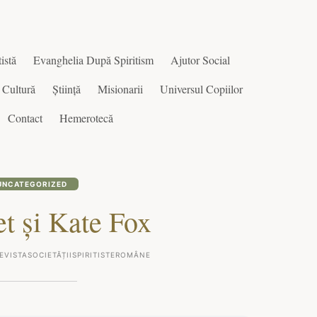
istă
Evanghelia După Spiritism
Ajutor Social
Cultură
Știință
Misionarii
Universul Copiilor
Contact
Hemerotecă
UNCATEGORIZED
t și Kate Fox
EVISTASOCIETĂȚIISPIRITISTEROMÂNE