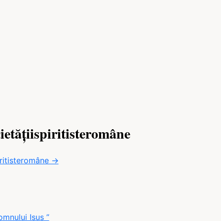
ietățiispiritisteromâne
iritisteromâne →
mnului Isus ”