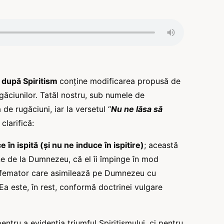
 după Spiritism
conține modificarea propusă de
găciunilor. Tatăl nostru, sub numele de
e rugăciuni, iar la versetul “
Nu ne lăsa să
clarifică:
 în ispită (și nu ne induce în ispitire)
; această
ine de la Dumnezeu, că el îi împinge în mod
asfemator care asimilează pe Dumnezeu cu
 Ea este, în rest, conformă doctrinei vulgare
tru a evidenția triumful Spiritismului, ci pentru