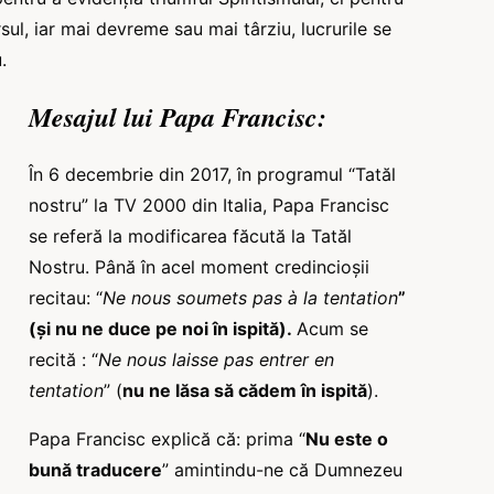
sul, iar mai devreme sau mai târziu, lucrurile se
.
Mesajul lui Papa Francisc:
În 6 decembrie din 2017, în programul “Tatăl
nostru” la TV 2000 din Italia, Papa Francisc
se referă la modificarea făcută la Tatăl
Nostru. Până în acel moment credincioșii
recitau: “
Ne nous soumets pas à la tentation
”
(și nu ne duce pe noi în ispită).
Acum se
recită : “
Ne nous laisse pas entrer en
tentation
” (
nu ne lăsa să cădem în ispită
).
Papa Francisc explică că: prima “
Nu este o
bună traducere
” amintindu-ne că Dumnezeu