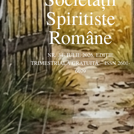
Spiritiste
Române
NR. 34- IULIE 2026, EDIŢIE
TRIMESTRIALĂ GRATUITĂ – ISSN 2601-
6079