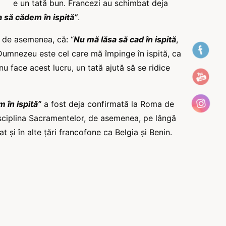
e un tată bun. Francezi au schimbat deja
 să cădem în ispită”
.
 de asemenea, că: “
Nu mă lăsa să cad în ispită
,
Dumnezeu este cel care mă împinge în ispită, ca
 face acest lucru, un tată ajută să se ridice
 în ispită”
a fost deja confirmată la Roma de
isciplina Sacramentelor, de asemenea, pe lângă
at și în alte țări francofone ca Belgia și Benin.