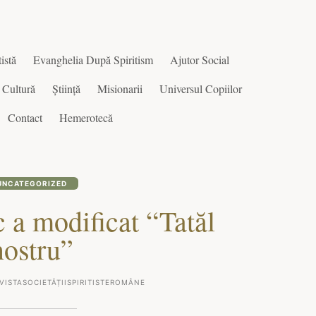
istă
Evanghelia După Spiritism
Ajutor Social
Cultură
Știință
Misionarii
Universul Copiilor
Contact
Hemerotecă
UNCATEGORIZED
 a modificat “Tatăl
nostru”
VISTASOCIETĂȚIISPIRITISTEROMÂNE