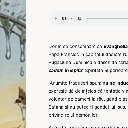
Dorim să consemnăm că
Evanghelia
Papa Francisc în capitolul dedicat ru
Rugăciune Duminicală deschide seria d
cădem în ispită
”
Spiritele Superioare 
“Anumite traduceri spun:
nu ne induce
expresie dă de înțeles că tentația v
voluntar pe oameni la rău, gând bl
Satana și nu putea fi gândul lui Isus.
privind rolul demonilor”.
Această consemnare nu se dorește pen