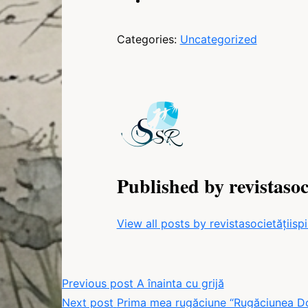
Categories:
Uncategorized
Published by revistasoc
View all posts by revistasocietățiisp
Navigare
Previous post
A înainta cu grijă
Next post
Prima mea rugăciune “Rugăciunea Do