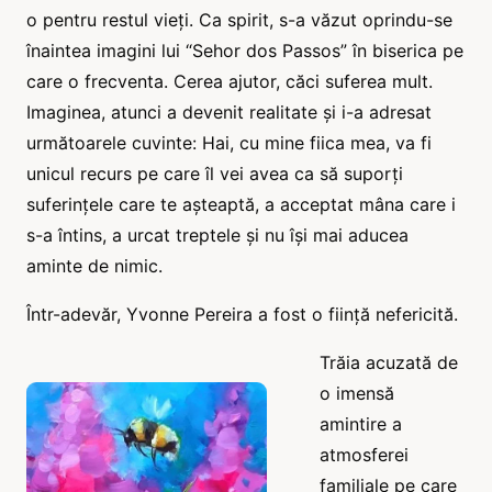
o pentru restul vieți. Ca spirit, s-a văzut oprindu-se
înaintea imagini lui “Sehor dos Passos” în biserica pe
care o frecventa. Cerea ajutor, căci suferea mult.
Imaginea, atunci a devenit realitate și i-a adresat
următoarele cuvinte: Hai, cu mine fiica mea, va fi
unicul recurs pe care îl vei avea ca să suporți
suferințele care te așteaptă, a acceptat mâna care i
s-a întins, a urcat treptele și nu își mai aducea
aminte de nimic.
Într-adevăr, Yvonne Pereira a fost o ființă nefericită.
Trăia acuzată de
o imensă
amintire a
atmosferei
familiale pe care