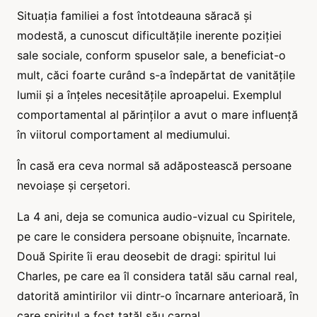
Situația familiei a fost întotdeauna săracă și
modestă, a cunoscut dificultățile inerente poziției
sale sociale, conform spuselor sale, a beneficiat-o
mult, căci foarte curând s-a îndepărtat de vanitățile
lumii și a înțeles necesitățile aproapelui. Exemplul
comportamental al părinților a avut o mare influență
în viitorul comportament al mediumului.
În casă era ceva normal să adăpostească persoane
nevoiașe și cerșetori.
La 4 ani, deja se comunica audio-vizual cu Spiritele,
pe care le considera persoane obișnuite, încarnate.
Două Spirite îi erau deosebit de dragi: spiritul lui
Charles, pe care ea îl considera tatăl său carnal real,
datorită amintirilor vii dintr-o încarnare anterioară, în
care spiritul a fost tatăl său carnal.