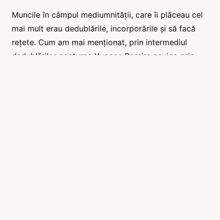
Muncile în câmpul mediumnității, care îi plăceau cel
mai mult erau dedublările, incorporările și să facă
rețete. Cum am mai menționat, prin intermediul
dedublărilor nocturne Yvonne Pereira naviga prin
lumea spirituală, protejată de orientatorii săi,
colectând cronice, povestiri și romanțe, de care
astăzi ne bucurăm.
Ca medium psihofonic, putea intra în contact cu
obsedanți, obsedați și sinucigași pentru care simțea
o specială afecțiune, mulți dintre ei devenindu-i
Spirite prietene.
Cu rețetele homeopatice a lucrat în diverse centre
spiritiste din mai multe orașe în care a trăit, pe
durata celor 54 de ani de activitate.