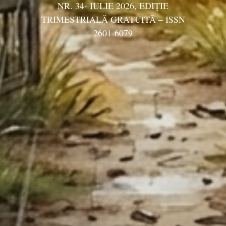
NR. 34- IULIE 2026, EDIŢIE
TRIMESTRIALĂ GRATUITĂ – ISSN
2601-6079