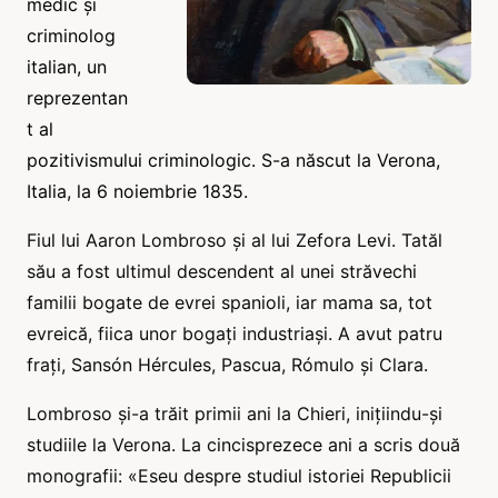
medic și
criminolog
italian, un
reprezentan
t al
pozitivismului criminologic. S-a născut la Verona,
Italia, la 6 noiembrie 1835.
Fiul lui Aaron Lombroso și al lui Zefora Levi. Tatăl
său a fost ultimul descendent al unei străvechi
familii bogate de evrei spanioli, iar mama sa, tot
evreică, fiica unor bogați industriași. A avut patru
frați, Sansón Hércules, Pascua, Rómulo și Clara.
Lombroso și-a trăit primii ani la Chieri, inițiindu-și
studiile la Verona. La cincisprezece ani a scris două
monografii: «Eseu despre studiul istoriei Republicii