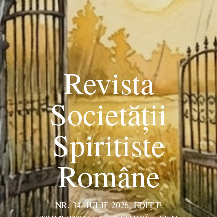
Revista
Societății
Spiritiste
Române
NR. 34- IULIE 2026, EDIŢIE