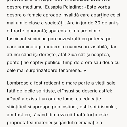
despre mediumul Eusapia Paladino: «Este vorba
despre o femeie aproape invalidă care aparține celei
mai umile clase a societății. Are în jur de 30 de ani și
e foarte ignorantă; aparența ei nu are nimic
fascinant și nici nu pare înzestrată cu puterea pe
care criminologii moderni o numesc irezistibilă, dar
atunci când își dorește, atât ziua cât și noaptea,
poate ține captiv publicul timp de o oră sau două cu
cele mai surprinzătoare fenomene…»
Lombroso a fost reticent o mare parte a vieții sale
față de ideile spiritiste, el însuși se descrie astfel:
«Dacă a existat un om pe lume, cu educație
științifică și aproape prin instinct, ostil spiritismului,
am fost eu, făcând din teza că toată forța este
proprietatea materiei și gândul o emanație a