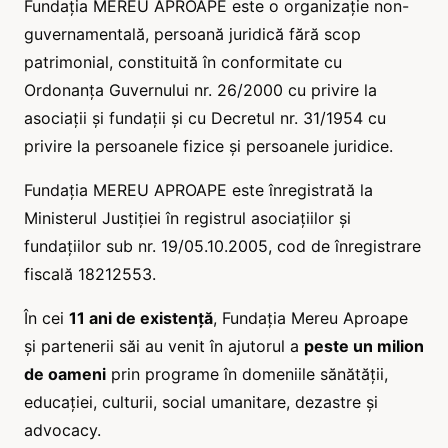
Fundaţia MEREU APROAPE este o organizație non-
guvernamentală, persoană juridică fără scop
patrimonial, constituită în conformitate cu
Ordonanţa Guvernului nr. 26/2000 cu privire la
asociaţii şi fundaţii şi cu Decretul nr. 31/1954 cu
privire la persoanele fizice şi persoanele juridice.
Fundaţia MEREU APROAPE este înregistrată la
Ministerul Justiţiei în registrul asociaţiilor și
fundaţiilor sub nr. 19/05.10.2005, cod de înregistrare
fiscală 18212553.
În cei
11 ani de existență
, Fundația Mereu Aproape
și partenerii săi au venit în ajutorul a
peste un milion
de oameni
prin programe în domeniile sănătății,
educației, culturii, social umanitare, dezastre şi
advocacy.