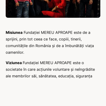
Misiunea
Fundației MEREU APROAPE este de a
sprijini, prin tot ceea ce face, copiii, tinerii,
comunitățile din România și de a îmbunătăți viața
oamenilor.
Viziunea
Fundației MEREU APROAPE este o
societate în care acțiunile voluntare și neîngrădite
ale membrilor săi, sănătatea, educația, siguranța
familială, responsabilitatea socială și individuală
determină dezvoltarea indivizilor și a potențialului
uman.