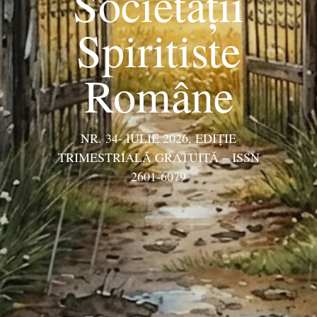
Societății
Spiritiste
Române
NR. 34- IULIE 2026, EDIŢIE
TRIMESTRIALĂ GRATUITĂ – ISSN
2601-6079