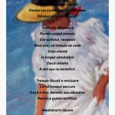
Prezintă punctul meritat
Pentru cei care cu multă afecțiune
Gânduri și lucrări a grijit.
Sunt zile de muncă
Pentru corpul ostenit,
Dar sufletul, neobosit
Bine știe, că trebuie să vadă
Grija oferită
În timpul sămânțării
Dacă recolta
A dat sau nu beneficii.
Trebuie făcută o revizuire
La tot traseul parcurs
Dacă a fost, benefic sau dăunător
Pentru a putea rectifica.
Meditând în tăcere