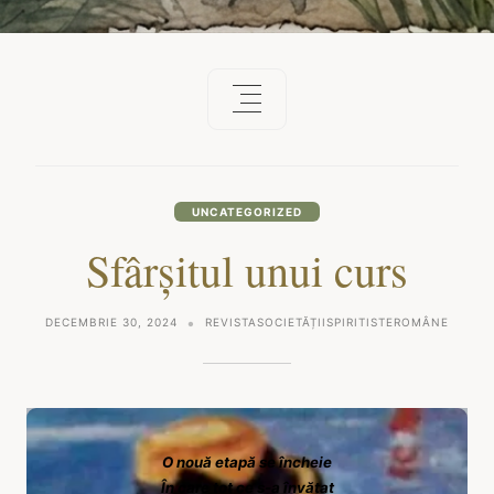
UNCATEGORIZED
Sfârșitul unui curs
DECEMBRIE 30, 2024
REVISTASOCIETĂȚIISPIRITISTEROMÂNE
O nouă etapă se încheie
În care tot ce s-a învățat