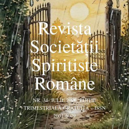
Revista
Societății
Spiritiste
Române
NR. 34- IULIE 2026, EDIŢIE
TRIMESTRIALĂ GRATUITĂ – ISSN
2601-6079