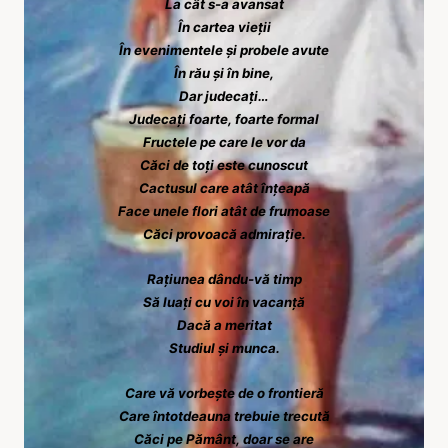
La cât s-a avansat
În cartea vieții
În evenimentele și probele avute
În rău și în bine,
Dar judecați…
Judecați foarte, foarte formal
Fructele pe care le vor da
Căci de toți este cunoscut
Cactusul care atât înțeapă
Face unele flori atât de frumoase
Căci provoacă admirație.
Rațiunea dându-vă timp
Să luați cu voi în vacanță
Dacă a meritat
Studiul și munca.
Care vă vorbește de o frontieră
Care întotdeauna trebuie trecută
Căci pe Pământ, doar se are