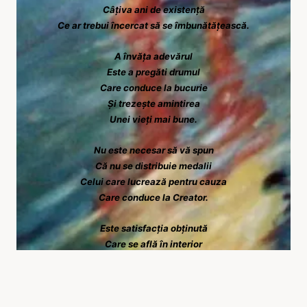
Câțiva ani de existență
Ce ar trebui încercat să se îmbunătățească.
A învăța adevărul
Este a pregăti drumul
Care conduce la bucurie
Și trezește amintirea
Unei vieți mai bune.
Nu este necesar să vă spun
Că nu se distribuie medalii
Celui care lucrează pentru cauza
Care conduce la Creator.
Este satisfacția obținută
Care se află în interior
Premiu cel mai bun și mai mare
Deoarece e extaz de iubire.