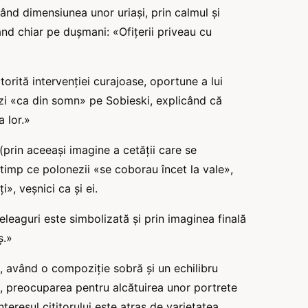
ând dimensiunea unor uriași, prin calmul şi
ând chiar pe dușmani: «Ofițerii priveau cu
orită intervenției curajoase, oportune a lui
ezi «ca din somn» pe Sobieski, explicând că
a lor.»
prin aceeași imagine a cetății care se
n timp ce polonezii «se coborau încet la vale»,
, veșnici ca şi ei.
aguri este simbolizată şi prin imaginea finală
ș.»
ic, având o compoziție sobră şi un echilibru
, preocuparea pentru alcătuirea unor portrete
nteresul cititorului este atras de varietatea