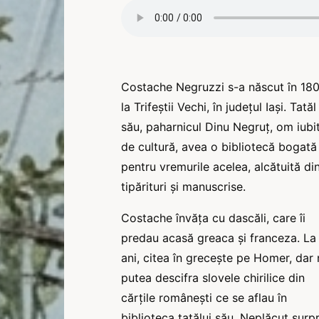
Costache Negruzzi s-a născut în 18
la Trifeștii Vechi, în județul Iași. Tatăl
său, paharnicul Dinu Negruț, om iubi
de cultură, avea o bibliotecă bogată
pentru vremurile acelea, alcătuită di
tipărituri şi manuscrise.
Costache învăța cu dascăli, care îi
predau acasă greaca şi franceza. La
ani, citea în grecește pe Homer, dar 
putea descifra slovele chirilice din
cărțile românești ce se aflau în
biblioteca tatălui său. Neplăcut surpr