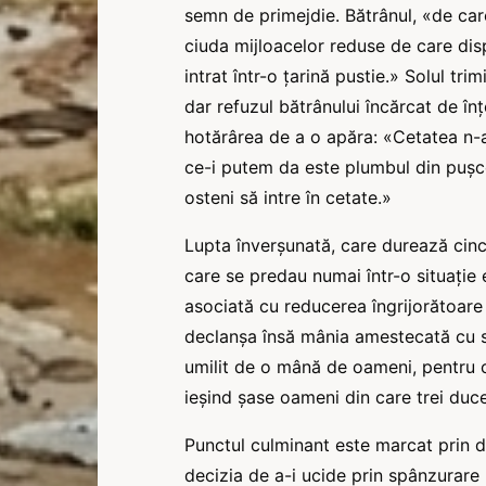
semn de primejdie. Bătrânul, «de care 
ciuda mijloacelor reduse de care disp
intrat într-o țarină pustie.» Solul tri
dar refuzul bătrânului încărcat de în
hotărârea de a o apăra: «Cetatea n-
ce-i putem da este plumbul din puşce
osteni să intre în cetate.»
Lupta înverșunată, care durează cinci 
care se predau numai într-o situație ex
asociată cu reducerea îngrijorătoare
declanșa însă mânia amestecată cu sur
umilit de o mână de oameni, pentru ca
ieșind șase oameni din care trei ducea
Punctul culminant este marcat prin di
decizia de a-i ucide prin spânzurare 