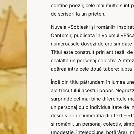
conține poezii; cele mai multe sunt pr
de scrisori la un prieten.
Nuvela «Sobieski şi românii» inspirat
Cantemir, publicată în volumul «Păca
numeroasele dovezi de eroism date de
Titlul este construit prin antiteză: 
cealaltă un personaj colectiv. Antitez
apărea între cele două tabere: lupta 
Încă din titlu pătrundem în lumea une
ale trecutului acestui popor. Negruzzi
surprinde cel mai bine diferențele mo
un personaj cu o individualitate de in
descris prin enumerația din text – «fal
şi românii, un personaj colectiv, sim
(modestie, înțelepciune, hotărâre), ne