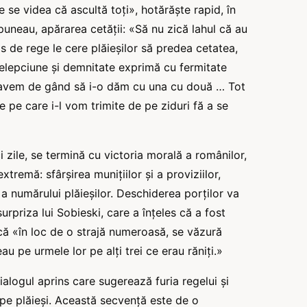
se videa că ascultă toți», hotărăște rapid, în
uneau, apărarea cetății: «Să nu zică lahul că au
mis de rege le cere plăieșilor să predea cetatea,
țelepciune şi demnitate exprimă cu fermitate
avem de gând să i-o dăm cu una cu două … Tot
 pe care i-l vom trimite de pe ziduri fă a se
zile, se termină cu victoria morală a românilor,
tremă: sfârșirea munițiilor şi a proviziilor,
 a numărului plăieșilor. Deschiderea porților va
priza lui Sobieski, care a înțeles că a fost
̆ «în loc de o strajă numeroasă, se văzură
u pe urmele lor pe alți trei ce erau răniți.»
alogul aprins care sugerează furia regelui şi
pe plăieși. Această secvență este de o