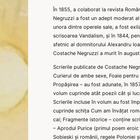
În 1855, a colaborat la revista Român
Negruzzi a fost un adept moderat al Un
unora dintre operele sale, a fost exila
scrisoarea Vandalism, şi în 1844, p
sfetnic al domnitorului Alexandru Io
Costache Negruzzi a murit în august
Scrierile publicate de Costache Negru
Curierul de ambe sexe, Foaie pentru mint
Propășirea – au fost adunate, în 1857, 
volum cuprinde atât poezii cât şi lucră
Scrierile incluse în volum au fost împă
cuprinde schița Cum am învățat româ
cai; Fragmente istorice – conține scri
– Aprodul Purice (primul poem eroic 
Sobieski şi românii, regele Poloniei 