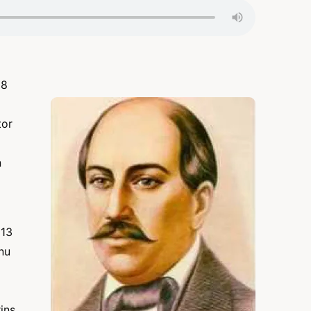
08
tor
n
 13
nu
ins