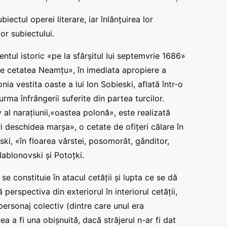
biectul operei literare, iar înlănțuirea lor
or subiectului.
ntul istoric «pe la sfârșitul lui septemvrie 1686»
tre cetatea Neamțu», în imediata apropiere a
ia vestita oaste a lui Ion Sobieski, aflată într-o
în urma înfrângerii suferite din partea turcilor.
al narațiunii,«oastea polonă», este realizată
i deschidea marșa», o cetate de ofițeri călare în
ski, «în floarea vârstei, posomorât, gânditor,
Iablonovski şi Potoţki.
e constituie în atacul cetății şi lupta ce se dă
 perspectiva din exteriorul în interiorul cetății,
ersonaj colectiv (dintre care unul era
a a fi una obișnuită, dacă străjerul n-ar fi dat