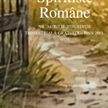
Române
NR. 34- IULIE 2026, EDIŢIE
TRIMESTRIALĂ GRATUITĂ – ISSN 2601-
6079