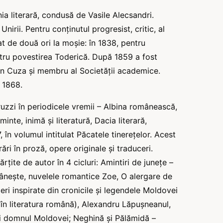
ia literară, condusă de Vasile Alecsandri.
irii. Pentru conținutul progresist, critic, al
t de două ori la moșie: în 1838, pentru
entru povestirea Toderică. După 1859 a fost
an Cuza şi membru al Societății academice.
 1868.
zzi în periodicele vremii – Albina românească,
e, inimă şi literatură, Dacia literară,
în volumul intitulat Păcatele tinereţelor. Acest
ri în proză, opere originale şi traduceri.
rțite de autor în 4 cicluri: Amintiri de junețe –
nește, nuvelele romantice Zoe, O alergare de
eri inspirate din cronicile şi legendele Moldovei
în literatura română), Alexandru Lăpușneanul,
şi domnul Moldovei; Neghină şi Pălămidă –