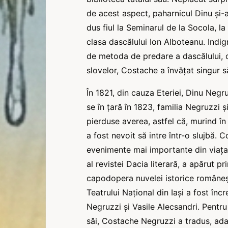
de acest aspect, paharnicul Dinu şi-
dus fiul la Seminarul de la Socola, la
clasa dascălului Ion Alboteanu. Indig
de metoda de predare a dascălului, c
slovelor, Costache a învățat singur sa
În 1821, din cauza Eteriei, Dinu Negr
se în țară în 1823, familia Negruzzi s
pierduse averea, astfel că, murind în
a fost nevoit să intre într-o slujbă.
evenimente mai importante din viața sa
al revistei Dacia literară, a apărut p
capodopera nuvelei istorice românești
Teatrului Național din Iași a fost înc
Negruzzi şi Vasile Alecsandri. Pentru
săi, Costache Negruzzi a tradus, adap