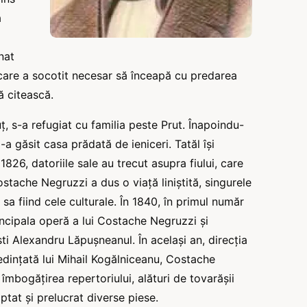
a
nat
are a socotit necesar să înceapă cu predarea
̆ citească.
uț, s-a refugiat cu familia peste Prut. Înapoindu-
̧i-a găsit casa prădată de ieniceri. Tatăl își
 1826, datoriile sale au trecut asupra fiului, care
 Costache Negruzzi a dus o viață liniștită, singurele
 fiind cele culturale. În 1840, în primul număr
rincipala operă a lui Costache Negruzzi şi
 Alexandru Lăpușneanul. În același an, direcția
redințată lui Mihail Kogălniceanu, Costache
 îmbogățirea repertoriului, alături de tovarășii
tat şi prelucrat diverse piese.