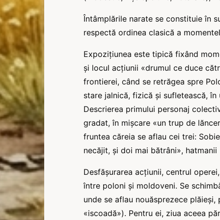
Întâmplările narate se constituie în su
respectă ordinea clasică a momentel
Expozițiunea este tipică fixând mome
şi locul acțiunii «drumul ce duce că
frontierei, când se retrăgea spre Polon
stare jalnică, fizică şi sufletească, 
Descrierea primului personaj colectiv 
gradat, în mișcare «un trup de lăncer
fruntea căreia se aflau cei trei: Sobie
necăjit, şi doi mai bătrâni», hatmanii 
Desfășurarea acțiunii, centrul operei, s
între poloni şi moldoveni. Se schimbă
unde se aflau nouăsprezece plăieși, p
«iscoadă»). Pentru ei, ziua aceea păre