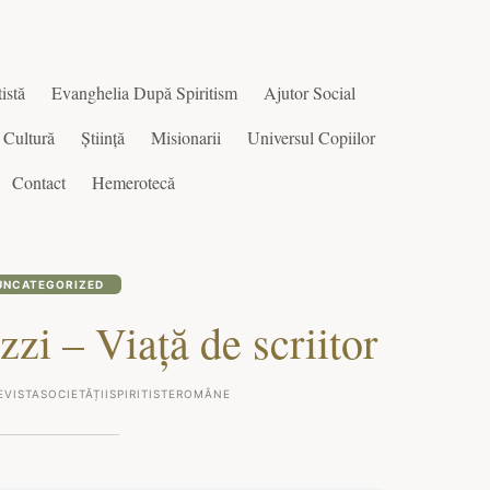
istă
Evanghelia După Spiritism
Ajutor Social
Cultură
Știință
Misionarii
Universul Copiilor
Contact
Hemerotecă
UNCATEGORIZED
zi – Viață de scriitor
EVISTASOCIETĂȚIISPIRITISTEROMÂNE