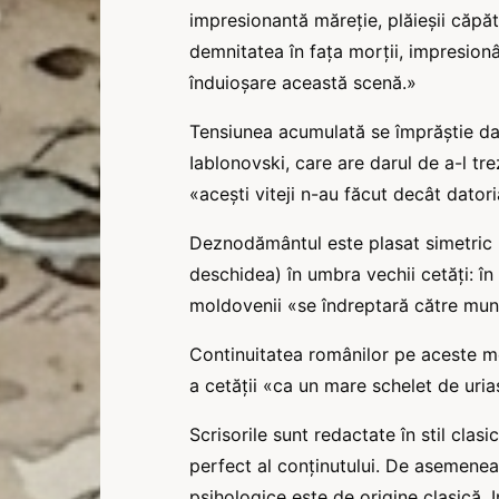
impresionantă măreție, plăieșii căpăt
demnitatea în fața morții, impresion
înduioșare această scenă.»
Tensiunea acumulată se împrăștie dat
Iablonovski, care are darul de a-l tr
«acești viteji n-au făcut decât datori
Deznodământul este plasat simetric (
deschidea) în umbra vechii cetăți: î
moldovenii «se îndreptară către munți»
Continuitatea românilor pe aceste mele
a cetății «ca un mare schelet de uria
Scrisorile sunt redactate în stil clas
perfect al conținutului. De asemenea
psihologice este de origine clasică. I