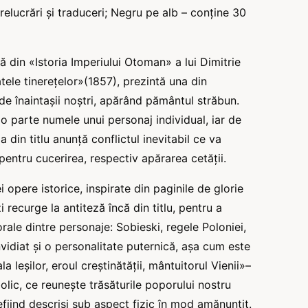
elucrări şi traduceri; Negru pe alb – conține 30
ă din «Istoria Imperiului Otoman» a lui Dimitrie
tele tinereţelor»(1857), prezintă una din
 înaintașii noștri, apărând pământul străbun.
de o parte numele unui personaj individual, iar de
a din titlu anunță conflictul inevitabil ce va
pentru cucerirea, respectiv apărarea cetății.
i opere istorice, inspirate din paginile de glorie
 recurge la antiteză încă din titlu, pentru a
rale dintre personaje: Sobieski, regele Poloniei,
vidiat şi o personalitate puternică, așa cum este
a leșilor, eroul creștinătății, mântuitorul Vienii»–
bolic, ce reunește trăsăturile poporului nostru
fiind descriși sub aspect fizic în mod amănunțit.