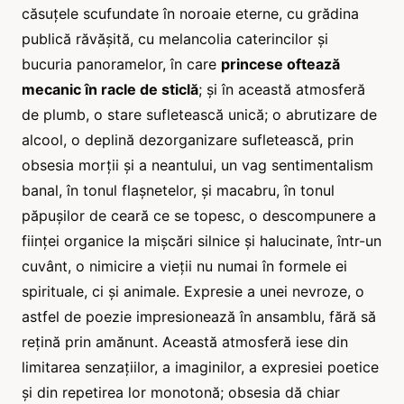
căsuțele scufundate în noroaie eterne, cu grădina
publică răvășită, cu melancolia caterincilor și
bucuria panoramelor, în care
princese oftează
mecanic în racle de sticlă
; și în această atmosferă
de plumb, o stare sufletească unică; o abrutizare de
alcool, o deplină dezorganizare sufletească, prin
obsesia morții și a neantului, un vag sentimentalism
banal, în tonul flașnetelor, și macabru, în tonul
păpușilor de ceară ce se topesc, o descompunere a
ființei organice la mișcări silnice și halucinate, într-un
cuvânt, o nimicire a vieții nu numai în formele ei
spirituale, ci și animale. Expresie a unei nevroze, o
astfel de poezie impresionează în ansamblu, fără să
rețină prin amănunt. Această atmosferă iese din
limitarea senzațiilor, a imaginilor, a expresiei poetice
și din repetirea lor monotonă; obsesia dă chiar