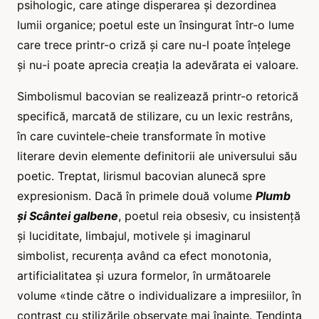
psihologic, care atinge disperarea și dezordinea
lumii organice; poetul este un însingurat într-o lume
care trece printr-o criză și care nu-l poate înțelege
și nu-i poate aprecia creația la adevărata ei valoare.
Simbolismul bacovian se realizează printr-o retorică
specifică, marcată de stilizare, cu un lexic restrâns,
în care cuvintele-cheie transformate în motive
literare devin elemente definitorii ale universului său
poetic. Treptat, lirismul bacovian alunecă spre
expresionism. Dacă în primele două volume
Plumb
și Scântei galbene
, poetul reia obsesiv, cu insistență
și luciditate, limbajul, motivele și imaginarul
simbolist, recurența având ca efect monotonia,
artificialitatea și uzura formelor, în următoarele
volume «tinde către o individualizare a impresiilor, în
contrast cu stilizările observate mai înainte. Tendința