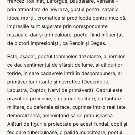
francez: Rollinat, Laforgue, Baudelaire, Verlaine –
prin atmosfera de nevroză, gustul pentru satanic,
ideea morții, cromatica și predilecția pentru muzică.
Impresiile sunt sugerate prin corespondențe
muzicale, dar și prin culoare, poetul fiind influențat
de pictori impresioniști, ca Renoir și Degas.
Este, așadar, poetul toamnelor dezolante, al iernilor
ce dau sentimentul de sfârșit de lume, al căldurilor
toride, în care cadavrele intră în descompunere, al
primăverilor iritante și nevrotice (Decembrie,
Lacustră, Cuptor, Nervi de primăvară). Cadrul este
orașul de provincie, cu parcuri solitare, cu fanfare
militare, cu cafenele sărace, cuprinse într-o realitate
demoralizantă, amenințând să se prăbușească.
Alături de figurile proiectate pe acest fundal, copii și
fecioare tuberculoase, o palidă muncitoare, poetul