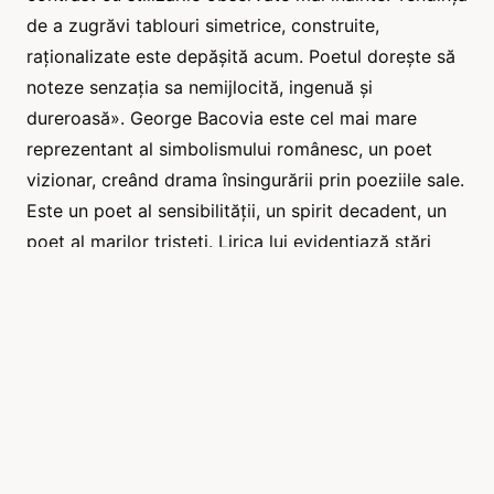
de a zugrăvi tablouri simetrice, construite,
raționalizate este depășită acum. Poetul dorește să
noteze senzația sa nemijlocită, ingenuă și
dureroasă». George Bacovia este cel mai mare
reprezentant al simbolismului românesc, un poet
vizionar, creând drama însingurării prin poeziile sale.
Este un poet al sensibilității, un spirit decadent, un
poet al marilor tristeți. Lirica lui evidențiază stări
depresive, de adâncă tristețe, degradarea psihicului
până la distrugere sau dispariție. Starea obișnuită
este tristețea, deznădejdea, frica, delirul, nevroza,
ca rezultate ale singurătății, ale descompunerii lumii.
Bacovia este parcă poetul coborât în Infern pentru a
aduce la suprafață vedenii stranii, strigăte de
teroare. Prin aceste stări reprezintă refuzul lumii;
poezia lui este sinceră, e un semnal de alarmă, o