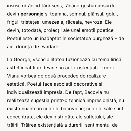
însuși, rătăcind fără sens, făcând gesturi absurde,
devin
personaje
și toamna, somnul, plânsul, golul,
frigul, tristețea, umezeala, răceala, nevroza. Ele
devin, totodată, proiecții ale unei emoții poetice.
Poetul este un inadaptat în societatea burgheză – de
aici dorința de evadare.
La George, «sensibilitatea fuzionează cu tema lirică,
astfel încât liric devine un act existențial». Tudor
Vianu vorbea de două procedee de realizare
estetică. Poetul face asociații decorative și
individualizează impresia. De fapt, Bacovia nu
realizează sugestia printr-o tehnică impresionistă; nu
există nuanțe în culorile bacoviene; culorile sale sunt
concentrate, ele devin strigăte ale sufletului, ale
trăirii. Trăirea existențială a durerii, sentimentul de