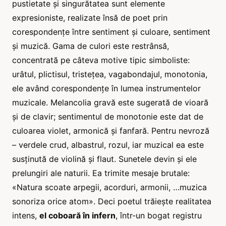
pustietate și singurătatea sunt elemente
expresioniste, realizate însă de poet prin
corespondențe între sentiment și culoare, sentiment
și muzică. Gama de culori este restrânsă,
concentrată pe câteva motive tipic simboliste:
urâtul, plictisul, tristețea, vagabondajul, monotonia,
ele având corespondențe în lumea instrumentelor
muzicale. Melancolia gravă este sugerată de vioară
și de clavir; sentimentul de monotonie este dat de
culoarea violet, armonică și fanfară. Pentru nevroză
– verdele crud, albastrul, rozul, iar muzical ea este
susținută de violină și flaut. Sunetele devin și ele
prelungiri ale naturii. Ea trimite mesaje brutale:
«Natura scoate arpegii, acorduri, armonii, …muzica
sonoriza orice atom». Deci poetul trăiește realitatea
intens,
el coboară în infern
, într-un bogat registru