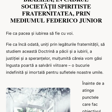
SOCIETĂȚII SPIRITISTE
FRATERNITATEA, PRIN
MEDIUMUL FEDERICO JUNIOR
Fie ca pacea și iubirea să fie cu voi.
Fie ca încă odată, uniți prin legăturile fraternității, să
studiem această Doctrină a păcii și a iubirii, a
justiției și a speranțelor, mulțumită căreia vom găsi
îngusta poartă a salvării viitoare – o bucurie
indefinită și imortală pentru sufletele noastre umile.
Înainte de a
atinge
punctele
care fac
obiectivul