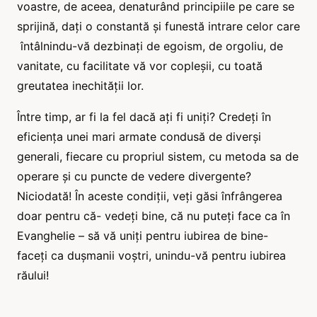
voastre, de aceea, denaturând principiile pe care se
sprijină, dați o constantă și funestă intrare celor care
întâlnindu-vă dezbinați de egoism, de orgoliu, de
vanitate, cu facilitate vă vor copleșii, cu toată
greutatea inechității lor.
Între timp, ar fi la fel dacă ați fi uniți? Credeți în
eficiența unei mari armate condusă de diverși
generali, fiecare cu propriul sistem, cu metoda sa de
operare și cu puncte de vedere divergente?
Niciodată! În aceste condiții, veți găsi înfrângerea
doar pentru că- vedeți bine, că nu puteți face ca în
Evanghelie – să vă uniți pentru iubirea de bine-
faceți ca dușmanii voștri, unindu-vă pentru iubirea
răului!