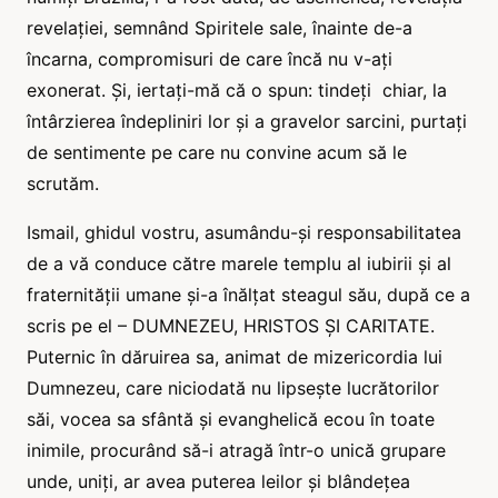
revelației, semnând Spiritele sale, înainte de-a
încarna, compromisuri de care încă nu v-ați
exonerat. Și, iertați-mă că o spun: tindeți chiar, la
întârzierea îndepliniri lor și a gravelor sarcini, purtați
de sentimente pe care nu convine acum să le
scrutăm.
Ismail, ghidul vostru, asumându-și responsabilitatea
de a vă conduce către marele templu al iubirii și al
fraternității umane și-a înălțat steagul său, după ce a
scris pe el – DUMNEZEU, HRISTOS ȘI CARITATE.
Puternic în dăruirea sa, animat de mizericordia lui
Dumnezeu, care niciodată nu lipsește lucrătorilor
săi, vocea sa sfântă și evanghelică ecou în toate
inimile, procurând să-i atragă într-o unică grupare
unde, uniți, ar avea puterea leilor și blândețea