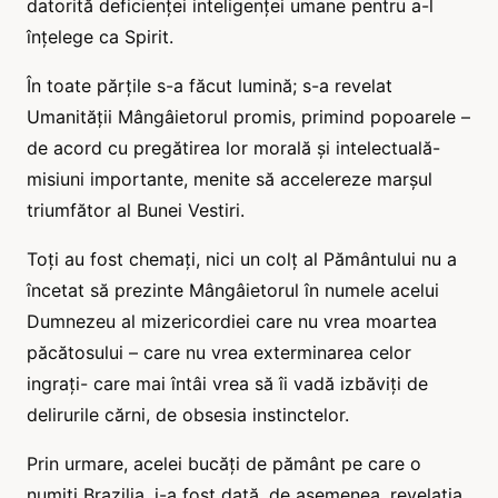
datorită deficienței inteligenței umane pentru a-l
înțelege ca Spirit.
În toate părțile s-a făcut lumină; s-a revelat
Umanității Mângâietorul promis, primind popoarele –
de acord cu pregătirea lor morală și intelectuală-
misiuni importante, menite să accelereze marșul
triumfător al Bunei Vestiri.
Toți au fost chemați, nici un colț al Pământului nu a
încetat să prezinte Mângâietorul în numele acelui
Dumnezeu al mizericordiei care nu vrea moartea
păcătosului – care nu vrea exterminarea celor
ingrați- care mai întâi vrea să îi vadă izbăviți de
delirurile cărni, de obsesia instinctelor.
Prin urmare, acelei bucăți de pământ pe care o
numiți Brazilia, i-a fost dată, de asemenea, revelația