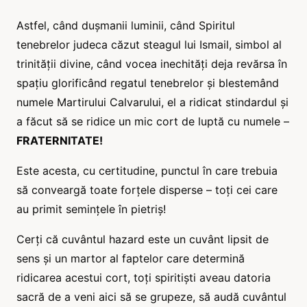
Astfel, când dușmanii luminii, când Spiritul
tenebrelor judeca căzut steagul lui Ismail, simbol al
trinității divine, când vocea inechități deja revărsa în
spațiu glorificând regatul tenebrelor și blestemând
numele Martirului Calvarului, el a ridicat stindardul și
a făcut să se ridice un mic cort de luptă cu numele –
FRATERNITATE!
Este acesta, cu certitudine, punctul în care trebuia
să conveargă toate forțele disperse – toți cei care
au primit semințele în pietriș!
Cerți că cuvântul hazard este un cuvânt lipsit de
sens și un martor al faptelor care determină
ridicarea acestui cort, toți spiritiști aveau datoria
sacră de a veni aici să se grupeze, să audă cuvântul