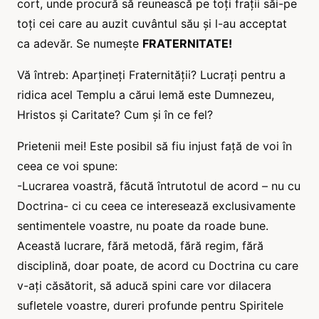
cort, unde procură să reunească pe toți frații săi-pe
toți cei care au auzit cuvântul său și l-au acceptat
ca adevăr. Se numește
FRATERNITATE!
Vă întreb: Aparțineți Fraternității? Lucrați pentru a
ridica acel Templu a cărui lemă este Dumnezeu,
Hristos și Caritate? Cum și în ce fel?
Prietenii mei! Este posibil să fiu injust față de voi în
ceea ce voi spune:
-Lucrarea voastră, făcută întrutotul de acord – nu cu
Doctrina- ci cu ceea ce interesează exclusivamente
sentimentele voastre, nu poate da roade bune.
Această lucrare, fără metodă, fără regim, fără
disciplină, doar poate, de acord cu Doctrina cu care
v-ați căsătorit, să aducă spini care vor dilacera
sufletele voastre, dureri profunde pentru Spiritele