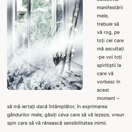
manifestării
mele,
trebuie să
vă rog, pe
toți cei care
mă ascultați
-pe voi toți
spiritiștii la
care vă
vorbesc în
acest
moment –
să mă iertați dacă întâmplător, în exprimarea
gândurilor mele, găsiți ceva care să vă lezeze, vreun
spin care să vă rănească sensibilitatea inimii.