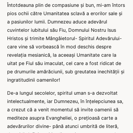
Întotdeauna plin de compasiune și bun, mi-am întors
pios ochii către Umanitatea sclavă a erorilor sale și
a pasiunilor lumii. Dumnezeu aduce adevărul
cuvintelor iubitului său Fiu, Domnului Nostru Isus
Hristos și trimite Mângâietorul- Spiritul Adevărului-
care vine să vorbească în mod deschis despre
revelația mesianică, la aceeași Umanitate care la
uitat pe Fiul său imaculat, cel care a fost ridicat de
pe drumurile amărăciunii, sub greutatea inechității și
ingratitudinii oamenilor!
De-a lungul secolelor, spiritul uman s-a dezvoltat
intelectualmente, iar Dumnezeu, în înțelepciunea sa,
a crezut că a venit momentul să invite oamenii să
mediteze asupra Evangheliei, o prețioasă carte a
adevărurilor divine- până atunci umbrită de literă,