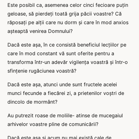
Este posibil ca, asemenea celor cinci fecioare puțin
geloase, să pierdeți toată grija păcii voastre? Că
răposați pe alții care nu dorm și care în mod anxios
așteaptă venirea Domnului?
Dacă este așa, în ce consistă beneficiul lecțiilor pe
care în mod constant vă sunt oferite pentru a
transforma într-un adevăr vigilența voastră și într-o
sfințenie rugăciunea voastră?
Dacă este așa, atunci unde sunt fructele acelei
munci fecunde a fiecărei zi, a prietenilor voștri de
dincolo de mormânt?
Au putrezit roase de moliile- atinse de mucegaiul
arhivelor voastre pline de comunicării?
Dacă este așa și acum nu mai există cale de