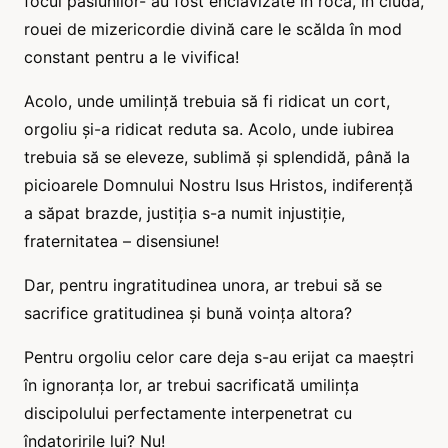
focul pasiunilor- au fost enclavizate în rocă, în ciuda,
rouei de mizericordie divină care le scălda în mod
constant pentru a le vivifica!
Acolo, unde umilință trebuia să fi ridicat un cort,
orgoliu și-a ridicat reduta sa. Acolo, unde iubirea
trebuia să se eleveze, sublimă și splendidă, până la
picioarele Domnului Nostru Isus Hristos, indiferență
a săpat brazde, justiția s-a numit injustiție,
fraternitatea – disensiune!
Dar, pentru ingratitudinea unora, ar trebui să se
sacrifice gratitudinea și bună voința altora?
Pentru orgoliu celor care deja s-au erijat ca maeștri
în ignoranța lor, ar trebui sacrificată umilința
discipolului perfectamente interpenetrat cu
îndatoririle lui? Nu!