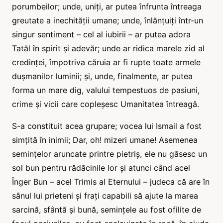
porumbeilor; unde, uniți, ar putea înfrunta întreaga
greutate a inechității umane; unde, înlănțuiți într-un
singur sentiment – cel al iubirii – ar putea adora
Tatăl în spirit și adevăr; unde ar ridica marele zid al
credinței, împotriva căruia ar fi rupte toate armele
dușmanilor luminii; și, unde, finalmente, ar putea
forma un mare dig, valului tempestuos de pasiuni,
crime și vicii care copleșesc Umanitatea întreagă.
S-a constituit acea grupare; vocea lui Ismail a fost
simțită în inimii; Dar, oh! mizeri umane! Asemenea
semințelor aruncate printre pietriș, ele nu găsesc un
sol bun pentru rădăcinile lor și atunci când acel
Înger Bun – acel Trimis al Eternului – judeca că are în
sânul lui prieteni și frați capabili să ajute la marea
sarcină, sfântă și bună, semințele au fost ofilite de