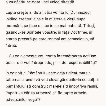
supunându-se doar unei unice direcții!
Lupta crește zi de zi, căci voința lui Dumnezeu,
inițiind creaturile sale în misterele vieții după
mormânt, se face din ce în ce mai patentă. Totuși,
găsindu-se Spiritele voastre, în fața Doctrinei, în
starea precară pe care tocmai am semnalat-o, vă
întreb:
– Cu ce elemente veți conta în temătoarea acțiune
pe care o veți întreprinde, plini de responsabilități?
În ce colț al Pământului este deja ridicat marele
tabernacul unde vă veți eleva gândurile-în ce colț al
pământului ați construit marele zid împotriva răului,
împotriva căruia urmează să fie rupte armele
adversarilor voștri?