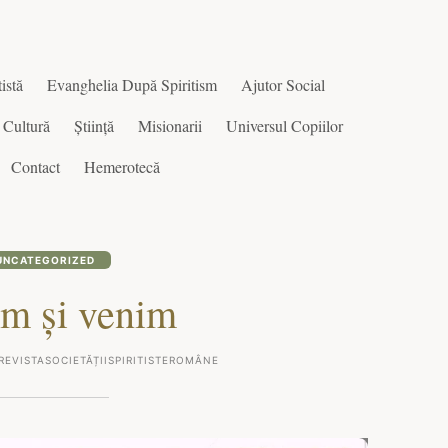
istă
Evanghelia După Spiritism
Ajutor Social
Cultură
Știință
Misionarii
Universul Copiilor
Contact
Hemerotecă
UNCATEGORIZED
ăm și venim
REVISTASOCIETĂȚIISPIRITISTEROMÂNE