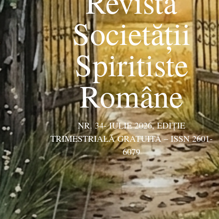
Revista
Societății
Spiritiste
Române
NR. 34- IULIE 2026, EDIŢIE
TRIMESTRIALĂ GRATUITĂ – ISSN 2601-
6079