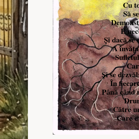
Cu t
Să se
Demonst
E nec
Și dacă se 
A învăța
Sufletu
Car
Și se dezvăl
În fiecar
Până când r
Drum
Către u
Care e 