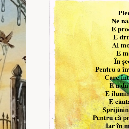
Ple
Ne na
E proc
E dru
Al mor
E m
În șe
Pentru a î
Care în
E a da
E ilumin
E căut
Sprijini
Pentru că p
Iar în 