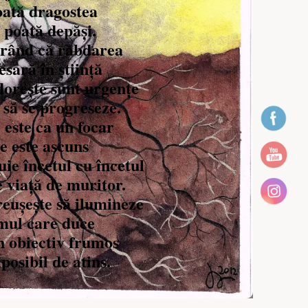
oată dragostea
 poată depăși.
rând că răbdarea
esară în știință
dorește sunt urgențe
 să se progreseze.
l este ca un focar
e este ascuns
uie încetul cu încetul
e viață de muritor.
eușește să ilumineze
ul care duce
n obiectiv frumos
posibil de atins.