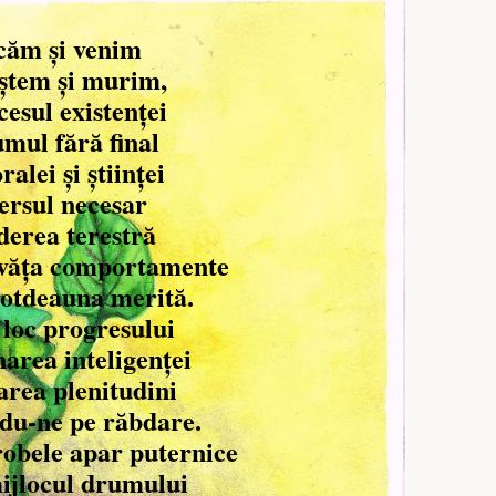
căm și venim
ștem și murim,
esul existenței
mul fără final
alei și științei
ersul necesar
derea terestră
nvăța comportamente
totdeauna merită.
 loc progresului
area inteligenței
area plenitudini
ndu-ne pe răbdare.
robele apar puternice
mijlocul drumului