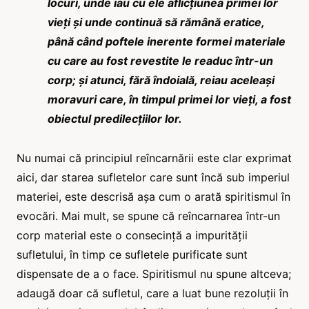
locuri, unde iau cu ele aflicțiunea primei lor
vieți și unde continuă să rămână eratice,
până când poftele inerente formei materiale
cu care au fost revestite le readuc într-un
corp; și atunci, fără îndoială, reiau aceleași
moravuri care, în timpul primei lor vieți, a fost
obiectul predilecțiilor lor.
Nu numai că principiul reîncarnării este clar exprimat
aici, dar starea sufletelor care sunt încă sub imperiul
materiei, este descrisă așa cum o arată spiritismul în
evocări. Mai mult, se spune că reîncarnarea într-un
corp material este o consecință a impurității
sufletului, în timp ce sufletele purificate sunt
dispensate de a o face. Spiritismul nu spune altceva;
adaugă doar că sufletul, care a luat bune rezoluții în