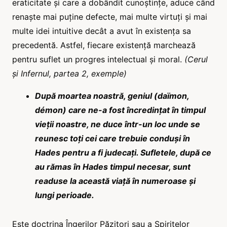
eraticitate și care a dobândit cunoștințe, aduce când
renaște mai puține defecte, mai multe virtuți și mai
multe idei intuitive decât a avut în existența sa
precedentă. Astfel, fiecare existență marchează
pentru suflet un progres intelectual și moral.
(Cerul
și Infernul, partea 2, exemple)
După moartea noastră, geniul (daïmon,
démon)
care ne-a fost încredințat în timpul
vieții noastre,
ne duce într-un loc unde se
reunesc toți cei care trebuie conduși în
Hades pentru a fi judecați.
Sufletele, după ce
au rămas în Hades timpul necesar, sunt
readuse la această viață în numeroase și
lungi perioade.
Este doctrina Îngerilor Păzitori sau a Spiritelor