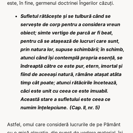
este, în fine, germenul doctrinei Îngerilor căzuți.
Sufletul rătăcește și se tulbură când se
servește de corp pentru a considera vreun
obiect; simte vertigo de parcă ar fi beat,
pentru că se atașează de lucruri care sunt,
prin natura lor, supuse schimbării; în schimb,
atunci când își contemplă propria esență, se
îndreaptă către ce este pur, etern, imortal și
fiind de aceeași natură, rămâne atașat atâta
timp cât poate; atunci rătăcirile încetează,
căci este unit cu ceea ce este imuabil.
Această stare a sufletului este ceea ce
numim înțelepciune.
(Cap. II, nr. 5)
Astfel, omul care consideră lucrurile de pe Pământ
cu o mică elevație, din punct de vedere material, își