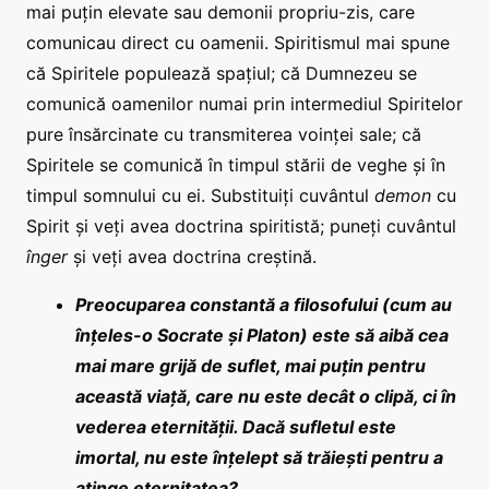
mai puțin elevate sau demonii propriu-zis, care
comunicau direct cu oamenii. Spiritismul mai spune
că Spiritele populează spațiul; că Dumnezeu se
comunică oamenilor numai prin intermediul Spiritelor
pure însărcinate cu transmiterea voinței sale; că
Spiritele se comunică în timpul stării de veghe și în
timpul somnului cu ei. Substituiți cuvântul
demon
cu
Spirit și veți avea doctrina spiritistă; puneți cuvântul
înger
și veți avea doctrina creștină.
Preocuparea constantă a filosofului (cum au
înțeles-o Socrate și Platon) este să aibă cea
mai mare grijă de suflet, mai puțin pentru
această viață, care nu este decât o clipă, ci în
vederea eternității. Dacă sufletul este
imortal, nu este înțelept să trăiești pentru a
atinge eternitatea?