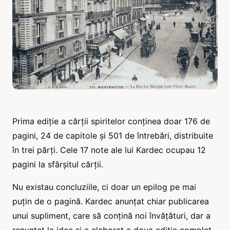
Prima ediție a cărții spiritelor conținea doar 176 de
pagini, 24 de capitole și 501 de întrebări, distribuite
în trei părți. Cele 17 note ale lui Kardec ocupau 12
pagini la sfârșitul cărții.
Nu existau concluziile, ci doar un epilog pe mai
puțin de o pagină. Kardec anunțat chiar publicarea
unui supliment, care să conțină noi învățături, dar a
renunțat la idee și a elaborat a doua ediție complet