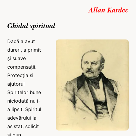
Allan Kardec
Ghidul spiritual
Dacă a avut
dureri, a primit
și suave
compensații.
Protecția și
ajutorul
Spiritelor bune
niciodată nu i-
a lipsit. Spiritul
adevărului la
asistat, solicit
și bun.