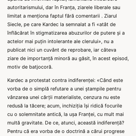
autoritarismului, dar în Franța, ziarele liberale sau
limitat a menționa faptul fără comentarii . Ziarul
Siecle, pe care Kardec la semnalat a fi «atât de
înflăcărat în stigmatizarea abuzurilor de putere și a
actelor mai puțin intolerante ale clerului», nu a
publicat nici un cuvânt de reprobare, iar câteva
ziare de importanță minoră au găsit, în acest episod,
motiv de batjocoră.
Kardec a protestat contra indiferenței: «Când este
vorba de o simplă refutare a unei ștampile pentru
vânzarea unei cărții materialiste, cenzura nu este
redusă la tăcere; acum, inchiziția își ridică focurile
cu o solemnitate antică, la ușa Franței, cu mult mai
multă gravitate. De ce, atunci, această indiferență?
Pentru că era vorba de o doctrină a cărui progrese