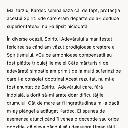
Mai târziu, Kardec semnalează că, de fapt, protecția
acestui Spirit: «de care eram departe de a-i deduce
superioritatea», nu i-a lipsit niciodată.
În diverse ocazii, Spiritul Adevărului a manifestat
fericirea sa când am văzut prodigioasa creștere a
Spiritismului. «Cu ce armonioase compensații au
fost plătite tribulațiile mele! Câte mărturisiri de
adevărată simpatie am primit de la mulți suferinzi pe
care i-a consolat doctrina! Acest rezultat, nu mi-a
fost anunțat de Spiritul Adevărului care, fără
îndoială, a dorit să-mi arate doar dificultățile
drumului. Cât de mare ar fi ingratitudinea mi-a dacă
m-aș plânge! a adăugat Kardec. El spunea de
asemenea atunci când îi venea o decepție sau orice
opoziție, că eleva gândul său deasupra Umanității.