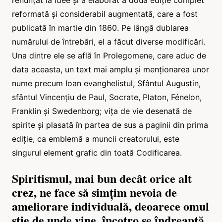
reformată și considerabil augmentată, care a fost
publicată în martie din 1860. Pe lângă dublarea
numărului de întrebări, el a făcut diverse modificări.
Una dintre ele se află în Prolegomene, care aduc de
data aceasta, un text mai amplu și menționarea unor
nume precum Ioan evanghelistul, Sfântul Augustin,
sfântul Vincențiu de Paul, Socrate, Platon, Fénelon,
Franklin și Swedenborg; vița de vie desenată de
spirite și plasată în partea de sus a paginii din prima
ediție, ca emblemă a muncii creatorului, este
singurul element grafic din toată Codificarea.
Spiritismul, mai bun decât orice alt
crez, ne face să simțim nevoia de
ameliorare individuală, deoarece omul
știe de unde vine, încotro se îndreaptă