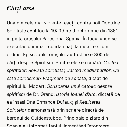
Cărți arse
Una din cele mai violente reacții contra noii Doctrine
Spiritiste avut loc la 10: 30 pe 9 octombrie din 1861,
în piața orașului Barcelona, Spania. În locul unde se
executau criminalii condamnați la moarte și din
ordinul Episcopului orașului au fost arse 300 de
cărți despre Spiritism. Printre ele se numără:
Cartea
spiritelor; Revista spiritistă
;
Cartea mediumurilor
;
Ce
este spiritismul?
Fragment de sonată
, dictat de
spiritul lui Mozart;
Scrisoarea unui catolic despre
spiritism
de Dr. Grand;
Istoria Ioanei d’Arc
, dictată de
ea însăși Dna Ermance Dufaux; și
Realitatea
Spiritelor
demonstrată prin scriere directă de
baronul de Guldenstubbe. Principalele ziare din
Spania au informat faptul, lamentând întoarcere