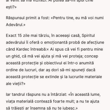
ești?»
Răspunsul primit a fost: «Pentru tine, eu mă voi numi
Adevărul.»
Exact 15 zile mai târziu, în aceeași casă, Spiritul
adevărului îi oferă o emoționantă probă de afecțiune
când Kardec întreabă:« Ai spus că vei fi pentru mine
un ghid, că mă vei ajuta și mă vei proteja; concep
această protecție și obiectivul ei într-o anumită
ordine de lucruri, dar aș dori să-mi spuneți dacă
această protecție se extinde și la lucrurile materiale
ale vieții?»
Iar tandrul răspuns nu a întârziat: «În această lume,
viața materială contează foarte mult; a nu te ajuta
să trăiești ar însemna să nu te iubesc.»