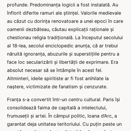
profunde. Predominanța logicii a fost instalată. Au
înflorit diferite ramuri ale științei. Valorile medievale
au căzut cu dorința renovatoare a unei epoci în care
oamenii dezbăteau, căutau explicații raționale și
chestionau religia tradițională. La începutul secolului
al 18-lea, secolul enciclopedic anunța, că ar trebui
năruită ignoranța, abuzurile și superstițiile pentru a
face loc secularizării și libertății de exprimare. Era
absolut necesar să se întâmple în acest fel.
Altminteri, ideile spiritiste ar fi fost anihilate la
naștere, victimizate de fanatism și cenzurate.
Franța s-a convertit într-un centru cultural. Paris își
consolidează faima de capitală a intelectului,
frumuseții și artei. În câmpul politic, Ioana d’Arc, a
garantat deja unitatea teritoriului. Cu puțin peste un