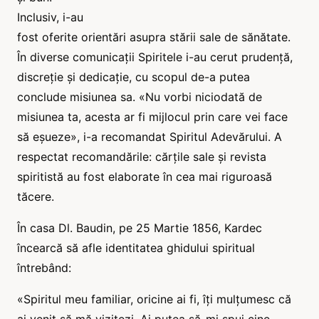
Inclusiv, i-au
fost oferite orientări asupra stării sale de sănătate.
În diverse comunicații Spiritele i-au cerut prudență,
discreție și dedicație, cu scopul de-a putea
conclude misiunea sa. «Nu vorbi niciodată de
misiunea ta, acesta ar fi mijlocul prin care vei face
să eșueze», i-a recomandat Spiritul Adevărului. A
respectat recomandările: cărțile sale și revista
spiritistă au fost elaborate în cea mai riguroasă
tăcere.
În casa Dl. Baudin, pe 25 Martie 1856, Kardec
încearcă să afle identitatea ghidului spiritual
întrebând:
«Spiritul meu familiar, oricine ai fi, îți mulțumesc că
ai venit să mă vizitezi. Ai putea să-mi spui cine