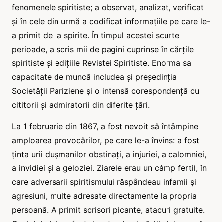
fenomenele spiritiste; a observat, analizat, verificat
și în cele din urmă a codificat informațiile pe care le-
a primit de la spirite. În timpul acestei scurte
perioade, a scris mii de pagini cuprinse în cărțile
spiritiste și edițiile Revistei Spiritiste. Enorma sa
capacitate de muncă includea și președinția
Societății Pariziene și o intensă corespondență cu
cititorii și admiratorii din diferite țări.
La 1 februarie din 1867, a fost nevoit să întâmpine
amploarea provocărilor, pe care le-a învins: a fost
ținta urii dușmanilor obstinați, a injuriei, a calomniei,
a invidiei și a geloziei. Ziarele erau un câmp fertil, în
care adversarii spiritismului răspândeau infamii și
agresiuni, multe adresate directamente la propria
persoană. A primit scrisori picante, atacuri gratuite.