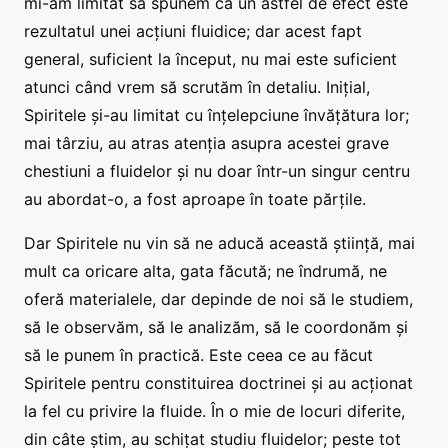
mi-am limitat să spunem că un astfel de efect este
rezultatul unei acțiuni fluidice; dar acest fapt
general, suficient la început, nu mai este suficient
atunci când vrem să scrutăm în detaliu. Inițial,
Spiritele și-au limitat cu înțelepciune învățătura lor;
mai târziu, au atras atenția asupra acestei grave
chestiuni a fluidelor și nu doar într-un singur centru
au abordat-o, a fost aproape în toate părțile.
Dar Spiritele nu vin să ne aducă această știință, mai
mult ca oricare alta, gata făcută; ne îndrumă, ne
oferă materialele, dar depinde de noi să le studiem,
să le observăm, să le analizăm, să le coordonăm și
să le punem în practică. Este ceea ce au făcut
Spiritele pentru constituirea doctrinei și au acționat
la fel cu privire la fluide. În o mie de locuri diferite,
din câte știm, au schițat studiu fluidelor; peste tot