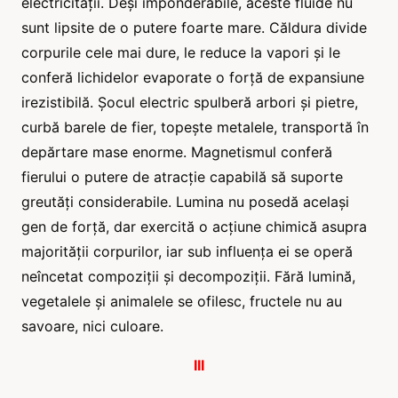
electricității. Deși imponderabile, aceste fluide nu
sunt lipsite de o putere foarte mare. Căldura divide
corpurile cele mai dure, le reduce la vapori și le
conferă lichidelor evaporate o forță de expansiune
irezistibilă. Șocul electric spulberă arbori și pietre,
curbă barele de fier, topește metalele, transportă în
depărtare mase enorme. Magnetismul conferă
fierului o putere de atracție capabilă să suporte
greutăți considerabile. Lumina nu posedă același
gen de forță, dar exercită o acțiune chimică asupra
majorității corpurilor, iar sub influența ei se operă
neîncetat compoziții și decompoziții. Fără lumină,
vegetalele și animalele se ofilesc, fructele nu au
savoare, nici culoare.
III