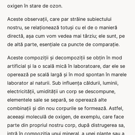
oxigen în stare de ozon.
Aceste observații, care par străine subiectului
nostru, se relaționează totuși cu el de o manieră
directă, așa cum vom vedea mai târziu; ele sunt, pe
de altă parte, esențiale ca puncte de comparație.
Aceste compoziții și decompoziții se obțin în mod
artificial și la o scală mică în laboratoare, dar ele se
operează pe scală largă și în mod spontan în marele
laborator al naturii. Sub influența căldurii, luminii,
electricității, umidității un corp se descompune,
elementele sale se separă, se operează alte
combinații și din nou corpurile se formează. Astfel,
aceeași moleculă de oxigen, de exemplu, care face
parte din propriul nostru corp, după distrugerea sa,
intră în compoziția unui mineral, a unei plante sau a