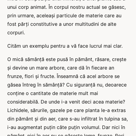
unui corp animat. În corpul nostru actual se găsesc,
prin urmare, aceleași particule de materie care au
fost părți constitutive a unor multitudini de alte
corpuri.
Cităm un exemplu pentru a vă face lucrul mai clar.
O mică sămânță este pusă în pământ, răsare, crește
și devine un mare arbore, care dă în fiecare an
frunze, flori și fructe. Înseamnă că acel arbore se
găsea întreg în sămânță? Cu siguranță nu, deoarece
conține o cantitate de materie mult mai
considerabilă. De unde i-a venit deci acea materie?
Lichidele, sărurile, gazele pe care planta le-a extras
din pământ și din aer, care s-au infiltrat în tulpina sa,
i-au augmentat puțin câte puțin volumul. Dar nici în
pământ, nici în aer nu se găsește lemn, frunze, flori