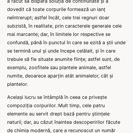
a făcut să dispară soluția de continuitate și a
dovedit că toate corpurile formează un lanț
neîntrerupt; astfel încât, cele trei regnuri doar
subzistă, în realitate, prin caracterele generale cele
mai marcante; dar, în limitele lor respective se
confundă, până în punctul în care se ezită a știi unde
se termină unul și unde începe celălalt, și în care
trebuie să fie situate anumite ființe; astfel sunt, de
exemplu, zoofitele sau plantele animale, astfel
numite, deoarece aparțin atât animalelor, cât și
plantelor.
Același lucru se întâmplă în ceea ce privește
compoziția corpurilor. Mult timp, cele patru
elemente au servit drept bază pentru științele
naturii; dar, au căzut înaintea descoperirilor făcute
de chimia modernă, care a recunoscut un număr