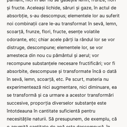
și fructe. Aceleași lichide, săruri și gaze, în actul de
absorbție, s-au descompus; elementele lor au suferit
noi combinații care le-au transformat în sevă, lemn,
scoarță, frunze, flori, fructe, esențe volatile
odorante, etc; chiar acele părți la rândul lor se vor
distruge, descompune; elementele lor, se vor
amesteca din nou cu pământul și aerul; vor
recompune substanțele necesare fructificări; vor fi
absorbite, descompuse și transformate încă o dată
în sevă, lemn, scoarță, etc. Pe scurt, materia nu
experimentează nici augmentare, nici diminuare, ea
se transformă și ca urmare a acestor transformări
succesive, proporția diverselor substanțe este
întotdeauna în cantitate suficientă pentru
necesitățile naturii. Să presupunem, de exemplu, că
o anumită cantitate de apă este descompusă, în