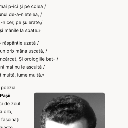
ai p-ici şi pe colea /
nul de-a-nletelea, /
-n cer, pe şuierate,/
şi mânile la spate.»
o răspântie uzată /
-un orb mâna uscată, /
ncărcat, Şi orologiile bat- /
i mai nu le ascultă /
 multă, lume multă.»
n poezia
Paşii
ci de zeul
şi orb,
fascinaţi
răieşte