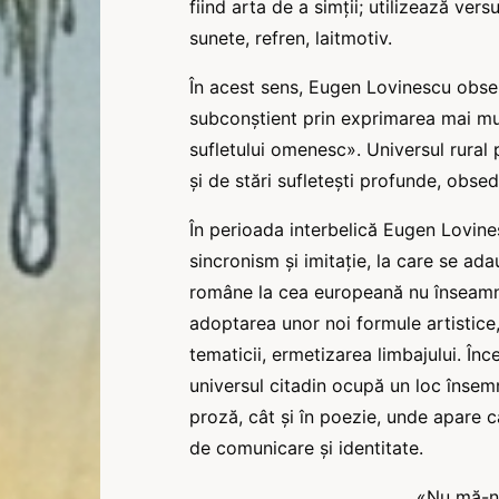
fiind arta de a simţii; utilizează ver
sunete, refren, laitmotiv.
În acest sens, Eugen Lovinescu obser
subconştient prin exprimarea mai mul
sufletului omenesc». Universul rural 
şi de stări sufleteşti profunde, obse
În perioada interbelică Eugen Lovines
sincronism şi imitaţie, la care se adau
române la cea europeană nu înseamnă
adoptarea unor noi formule artistice,
tematicii, ermetizarea limbajului. În
universul citadin ocupă un loc însemn
proză, cât şi în poezie, unde apare ca
de comunicare şi identitate.
«Nu mă-nc