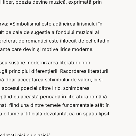
sul liber, poezia devine muzică, exprimată prin
va: «Simbolismul este adâncirea lirismului în
t pe cale de sugestie a fondului muzical al
preferat de romantici este înlocuit de cel citadin
dante care devin şi motive lirice moderne.
cu susţine modernizarea literaturii prin
gă principiul diferenţierii. Racordarea literaturii
 doar acceptarea schimbului de valori, ci şi
 accesul poeziei către liric, schimbarea
cepând cu această perioadă în literatura română
at, fiind una dintre temele fundamentale atât în
 o lume artificială dezolantă, ca un spaţiu lipsit
ântaţi nici cu clasici/