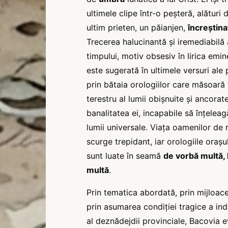
ultimele clipe într-o peşteră, alături 
ultim prieten, un păianjen,
încreştin
Trecerea halucinantă şi iremediabilă 
timpului, motiv obsesiv în lirica emin
este sugerată în ultimele versuri ale 
prin bătaia orologiilor care măsoară
terestru al lumii obişnuite şi ancorate
banalitatea ei, incapabile să înţeleag
lumii universale. Viaţa oamenilor de 
scurge trepidant, iar orologiile oraşu
sunt luate în seamă
de vorbă multă,
multă
.
Prin tematica abordată, prin mijloacel
prin asumarea condiţiei tragice a ind
al deznădejdii provinciale, Bacovia e