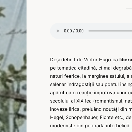
Deşi definit de Victor Hugo ca
libera
pe tematica citadină, ci mai degrabă 
naturi feerice, la marginea satului, a 
selenar îndrăgostiţii sau poetul însin
apărut ca o reacţie împotriva unor c
secolului al XIX-lea (romantismul, na
inoveze lirica, preluând noutăţi din muz
Hegel, Schopenhauer, Fichte etc., de
moderniste din perioada interbelică. 