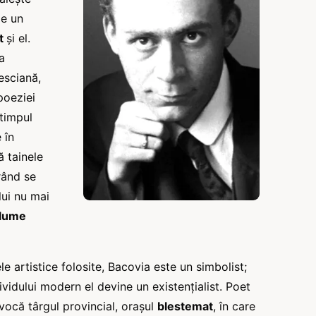
de un
at
şi el.
a
esciană,
poeziei
 timpul
 în
ă tainele
rând se
lui nu mai
 lume
e artistice folosite, Bacovia este un simbolist;
ividului modern el devine un existenţialist. Poet
vocă târgul provincial, oraşul
blestemat
, în care