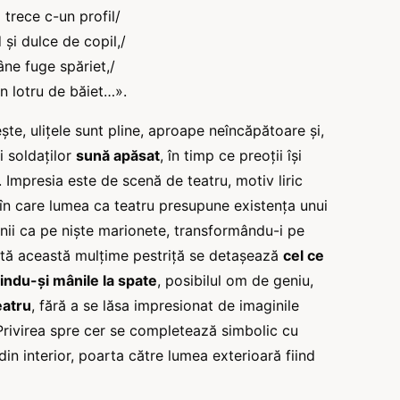
 trece c-un profil/
 şi dulce de copil,/
ne fuge spăriet,/
n lotru de băiet…».
şte, uliţele sunt pline, aproape neîncăpătoare şi,
i soldaţilor
sună apăsat
, în timp ce preoţii îşi
i. Impresia este de scenă de teatru, motiv liric
, în care lumea ca teatru presupune existenţa unui
nii ca pe nişte marionete, transformându-i pe
oată această mulţime pestriţă se detaşează
cel ce
iindu-şi mânile la spate
, posibilul om de geniu,
eatru
, fără a se lăsa impresionat de imaginile
 Privirea spre cer se completează simbolic cu
n interior, poarta către lumea exterioară fiind