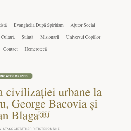
istă
Evanghelia După Spiritism
Ajutor Social
Cultură
Știință
Misionarii
Universul Copiilor
Contact
Hemerotecă
UNCATEGORIZED
 civilizaţiei urbane la
u, George Bacovia şi
an Blaga￼
VISTASOCIETĂȚIISPIRITISTEROMÂNE