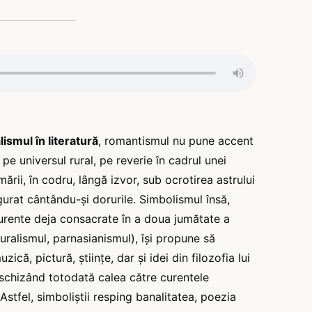
lismul în literatură
, romantismul nu pune accent
pe universul rural, pe reverie în cadrul unei
mării, în codru, lângă izvor, sub ocrotirea astrului
gurat cântându-şi dorurile. Simbolismul însă,
urente deja consacrate în a doua jumătate a
turalismul, parnasianismul), îşi propune să
ică, pictură, ştiinţe, dar şi idei din filozofia lui
schizând totodată calea către curentele
Astfel, simboliştii resping banalitatea, poezia