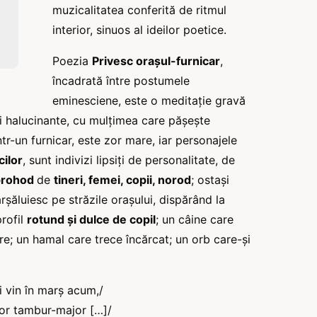
muzicalitatea conferită de ritmul
interior, sinuos al ideilor poetice.
Poezia
Privesc oraşul-furnicar
,
încadrată între postumele
eminesciene, este o meditaţie gravă
ini halucinante, cu mulţimea care păşeşte
ntr-un furnicar, este zor mare, iar personajele
cilor
, sunt indivizi lipsiţi de personalitate, de
prohod
de
tineri, femei, copii, norod
; ostaşi
ăluiesc pe străzile oraşului, dispărând la
profil
rotund şi dulce de copil
; un câine care
e; un hamal care trece încărcat; un orb care-şi
i vin în marş acum,/
lor tambur-major […]/