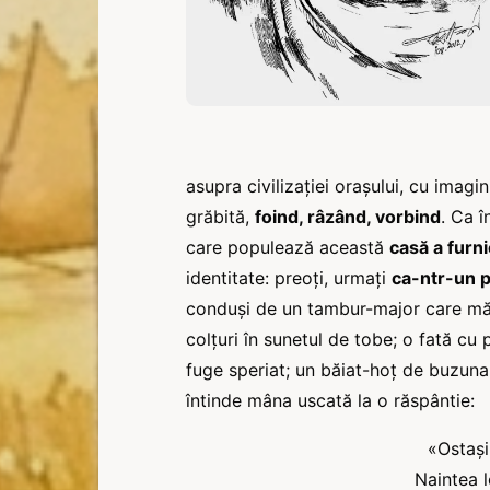
asupra civilizaţiei oraşului, cu imag
grăbită,
foind, râzând, vorbind
. Ca î
care populează această
casă a furni
identitate: preoţi, urmaţi
ca-ntr-un 
conduşi de un tambur-major care mărş
colţuri în sunetul de tobe; o fată cu 
fuge speriat; un băiat-hoţ de buzunar
întinde mâna uscată la o răspântie:
«Ostaşi
Naintea 