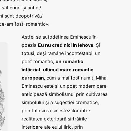
 stil curat şi antic./
i sunt deopotrivă./
ce-am fost: romantic».
Astfel se autodefinea Eminescu în
poezia
Eu nu cred nici în Iehova
. Şi
totuşi, deşi rămâne incontestabil un
poet romantic,
un romantic
întârziat
,
ultimul mare romantic
european
, cum a mai fost numit, Mihai
Eminescu este şi un poet modern care
anticipează simbolismul prin cultivarea
simbolului şi a sugestiei cromatice,
prin folosirea sinesteziilor între
realitatea exterioară şi trăirile
interioare ale eului liric, prin