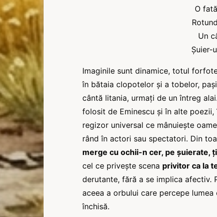
O fată
Rotund
Un câ
Şuier-u
Imaginile sunt dinamice, totul forfote
în bătaia clopotelor şi a tobelor, paşi
cântă litania, urmaţi de un întreg ala
folosit de Eminescu şi în alte poezii
regizor universal ce mânuieşte oame
rând în actori sau spectatori. Din t
merge cu ochii-n cer, pe şuierate, ţ
cel ce priveşte scena
privitor ca la t
derutante, fără a se implica afectiv.
aceea a orbului care percepe lumea di
închisă.