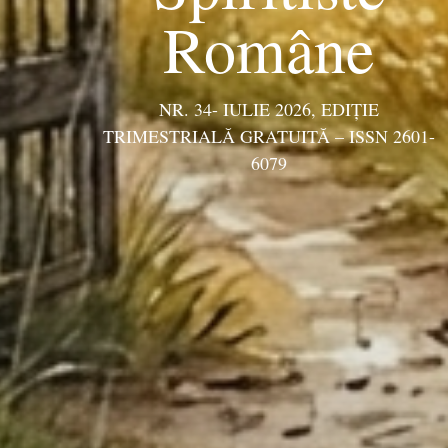
Române
NR. 34- IULIE 2026, EDIŢIE
TRIMESTRIALĂ GRATUITĂ – ISSN 2601-
6079