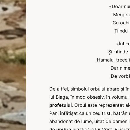
«Doar num
Merge u
Cu ochii
Ţiindu-
«Într-
Şi-ntinde
Hamalul trece î
Dar nimen
De vorbă
De altfel, simbolul orbului apare şi î
lui Blaga, în mod obsesiv, în volumul
profetului
. Orbul este reprezentat ai
Pan, înfăţişat ca un zeu trist, bătrân 
abandonat de lume, uitat de oamenii 
de
umbra
lunatică a lui Crist. El îşi t