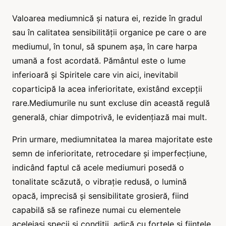
Valoarea mediumnică și natura ei, rezide în gradul
sau în calitatea sensibilității organice pe care o are
mediumul, în tonul, să spunem așa, în care harpa
umană a fost acordată. Pământul este o lume
inferioară și Spiritele care vin aici, inevitabil
coparticipă la acea inferioritate, existând excepții
rare.Mediumurile nu sunt excluse din această regulă
generală, chiar dimpotrivă, le evidențiază mai mult.
Prin urmare, mediumnitatea la marea majoritate este
semn de inferioritate, retrocedare și imperfecțiune,
indicând faptul că acele mediumuri posedă o
tonalitate scăzută, o vibrație redusă, o lumină
opacă, imprecisă și sensibilitate grosieră, fiind
capabilă să se rafineze numai cu elementele
aceleiași specii și condiții, adică cu forțele și ființele