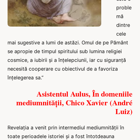
proble
mă
dintre
cele
mai sugestive a lumi de astăzi. Omul de pe Pământ
se apropie de timpul spiritului sub lumina religiei
cosmice, a iubirii și a înțelepciunii, iar cu siguranță
necesită cooperare cu obiectivul de a favoriza
înțelegerea sa.”
Asistentul Aulus, În domeniile
mediumnității, Chico Xavier (André
Luiz)
Revelația a venit prin intermediul mediumnității în
toate perioadele istoriei și a fost întotdeauna