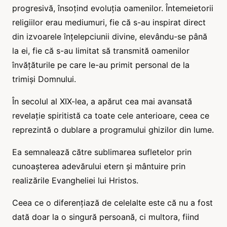
progresivă, însoțind evoluția oamenilor. Întemeietorii
religiilor erau mediumuri, fie că s-au inspirat direct
din izvoarele înțelepciunii divine, elevându-se până
la ei, fie că s-au limitat să transmită oamenilor
învățăturile pe care le-au primit personal de la
trimiși Domnului.
În secolul al XIX-lea, a apărut cea mai avansată
revelație spiritistă ca toate cele anterioare, ceea ce
reprezintă o dublare a programului ghizilor din lume.
Ea semnalează către sublimarea sufletelor prin
cunoașterea adevărului etern și mântuire prin
realizările Evangheliei lui Hristos.
Ceea ce o diferențiază de celelalte este că nu a fost
dată doar la o singură persoană, ci multora, fiind