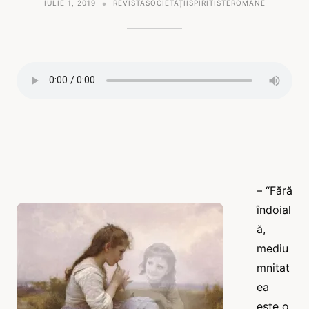
IULIE 1, 2019
REVISTASOCIETĂȚIISPIRITISTEROMÂNE
– “Fără
îndoial
ă,
mediu
mnitat
ea
este o