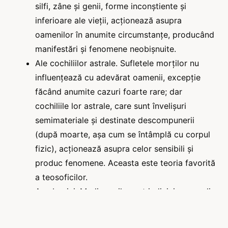
silfi, zâne și genii, forme inconștiente și
inferioare ale vieții, acționează asupra
oamenilor în anumite circumstanțe, producând
manifestări și fenomene neobișnuite.
Ale cochiliilor astrale. Sufletele morților nu
influențează cu adevărat oamenii, excepție
făcând anumite cazuri foarte rare; dar
cochiliile lor astrale, care sunt învelișuri
semimateriale și destinate descompunerii
(după moarte, așa cum se întâmplă cu corpul
fizic), acționează asupra celor sensibili și
produc fenomene. Aceasta este teoria favorită
a teosoficilor.
A nebuniei. Mediumurile sunt indivizi anormali,
nebuni mai mult sau mai puțin pacifici, iar tot
ceea ce spun și fac este rezultatul propriilor