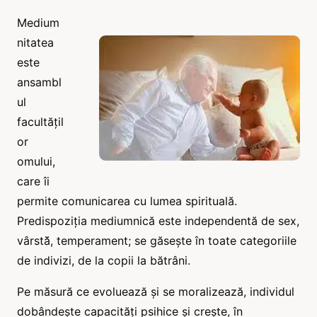
Medium
nitatea
este
ansambl
ul
facultățil
or
omului,
care îi
permite comunicarea cu lumea spirituală.
Predispoziția mediumnică este independentă de sex,
vârstă̆, temperament; se găsește în toate categoriile
de indivizi, de la copii la bătrâni.
Pe măsură ce evoluează și se moralizează, individul
dobândește capacități psihice și crește, în