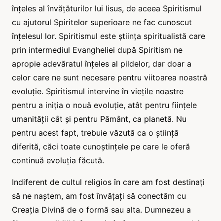
înțeles al învățăturilor lui Iisus, de aceea Spiritismul
cu ajutorul Spiritelor superioare ne fac cunoscut
înțelesul lor. Spiritismul este știința spiritualistă care
prin intermediul Evangheliei după Spiritism ne
apropie adevăratul înțeles al pildelor, dar doar a
celor care ne sunt necesare pentru viitoarea noastră
evoluție. Spiritismul intervine în viețile noastre
pentru a iniția o nouă evoluție, atât pentru ființele
umanității cât și pentru Pământ, ca planetă. Nu
pentru acest fapt, trebuie văzută ca o știință
diferită, căci toate cunoștințele pe care le oferă
continuă evoluția făcută.
Indiferent de cultul religios în care am fost destinați
să ne naștem, am fost învățați să conectăm cu
Creația Divină de o formă sau alta. Dumnezeu a