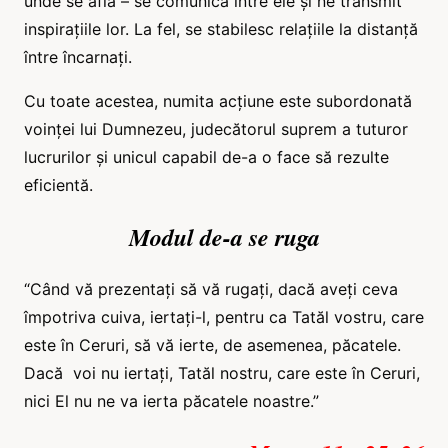
unde se află – se comunică între ele și ne transmit
inspirațiile lor. La fel, se stabilesc relațiile la distanță
între încarnați.
Cu toate acestea, numita acțiune este subordonată
voinței lui Dumnezeu, judecătorul suprem a tuturor
lucrurilor și unicul capabil de-a o face să rezulte
eficientă.
Modul de-a se ruga
“Când vă prezentați să vă rugați, dacă aveți ceva
împotriva cuiva, iertați-l, pentru ca Tatăl vostru, care
este în Ceruri, să vă ierte, de asemenea, păcatele.
Dacă voi nu iertați, Tatăl nostru, care este în Ceruri,
nici El nu ne va ierta păcatele noastre.”