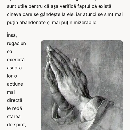
sunt utile pentru că așa verifică faptul că există
cineva care se gândește la ele, iar atunci se simt mai
puțin abandonate și mai puțin mizerabile.
Însă,
rugăciun
ea
exercită
asupra
lor o
acțiune
mai
directă:
le redă
starea
de spirit,