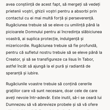
avea conștiință de acest fapt, să mergeți să vedeți
prietenii voștri, ghizii voștri pentru a absorbi prin
contactul cu ei mai multă forță și perseverență.
Rugăciunea trebuie să se eleve cu umilință până la
picioarele Domnului pentru ai încredința slăbiciunea
voastră, ai suplica protecție, indulgență și
mizericordie. Rugăciunea trebuie să fie profundă,
pentru că sufletul nostru trebuie să se eleve până la
Creator, și să se transfigureze ca Iisus în Tabor,
astfel încât să ajungă la el pură şi radiantă de
speranță şi iubire.
Rugăciunile voastre trebuie să conțină cererile
grațiilor care vă sunt necesare, doar cele de care
aveți nevoie într-adevăr. Este inutil, să-i se ceară lui
Dumnezeu să vă abrevieze probele și să vă ofere