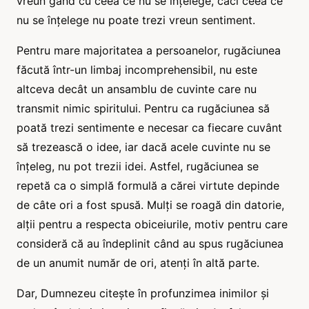
vreun gând cu ceea ce nu se înțelege, căci ceea ce
nu se înțelege nu poate trezi vreun sentiment.
Pentru mare majoritatea a persoanelor, rugăciunea
făcută într-un limbaj incomprehensibil, nu este
altceva decât un ansamblu de cuvinte care nu
transmit nimic spiritului. Pentru ca rugăciunea să
poată trezi sentimente e necesar ca fiecare cuvânt
să trezească o idee, iar dacă acele cuvinte nu se
înțeleg, nu pot trezii idei. Astfel, rugăciunea se
repetă ca o simplă formulă a cărei virtute depinde
de câte ori a fost spusă. Mulți se roagă din datorie,
alții pentru a respecta obiceiurile, motiv pentru care
consideră că au îndeplinit când au spus rugăciunea
de un anumit număr de ori, atenți în altă parte.
Dar, Dumnezeu citește în profunzimea inimilor și