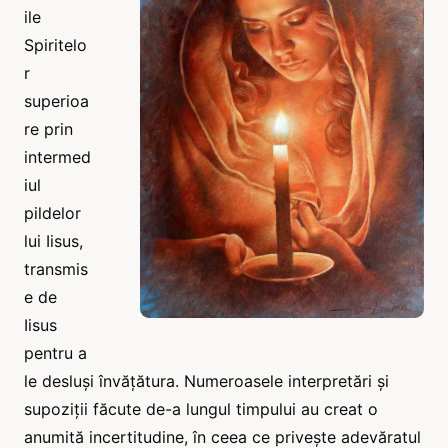
ile
Spiritelo
r
superioa
re prin
intermed
iul
pildelor
lui Iisus,
transmis
e de
Iisus
pentru a
le desluși învățătura. Numeroasele interpretări și
supoziții făcute de-a lungul timpului au creat o
anumită incertitudine, în ceea ce privește adevăratul