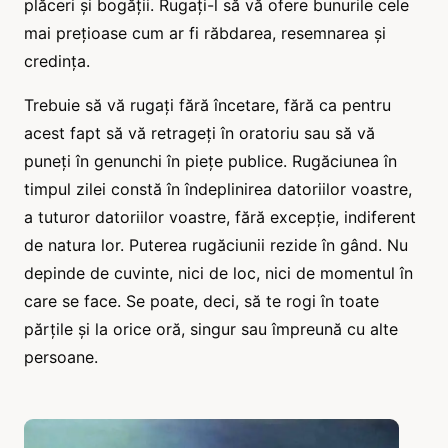
plăceri și bogății. Rugați-l să vă ofere bunurile cele
mai prețioase cum ar fi răbdarea, resemnarea și
credința.
Trebuie să vă rugați fără încetare, fără ca pentru
acest fapt să vă retrageți în oratoriu sau să vă
puneți în genunchi în piețe publice. Rugăciunea în
timpul zilei constă în îndeplinirea datoriilor voastre,
a tuturor datoriilor voastre, fără excepție, indiferent
de natura lor. Puterea rugăciunii rezide în gând. Nu
depinde de cuvinte, nici de loc, nici de momentul în
care se face. Se poate, deci, să te rogi în toate
părțile și la orice oră, singur sau împreună cu alte
persoane.