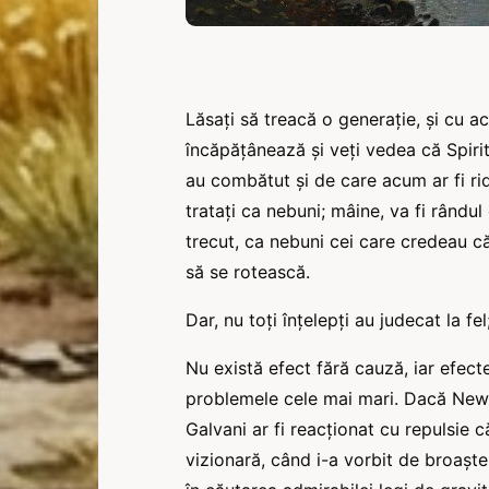
Lăsați să treacă o generație, și cu a
încăpățânează și veți vedea că Spiriti
au combătut și de care acum ar fi rid
tratați ca nebuni; mâine, va fi rândul
trecut, ca nebuni cei care credeau c
să se rotească.
Dar, nu toți înțelepți au judecat la f
Nu există efect fără cauză, iar efec
problemele cele mai mari. Dacă Newt
Galvani ar fi reacţionat cu repulsie 
vizionară, când i-a vorbit de broaște