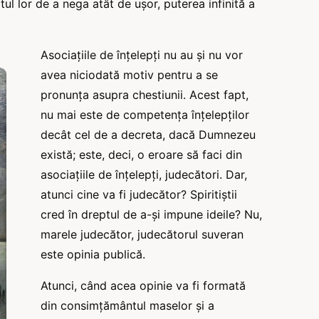
ul lor de a nega atât de ușor, puterea infinită a
Asociațiile de înțelepți nu au și nu vor
avea niciodată motiv pentru a se
pronunța asupra chestiunii. Acest fapt,
nu mai este de competența înțelepților
decât cel de a decreta, dacă Dumnezeu
există; este, deci, o eroare să faci din
asociațiile de înțelepți, judecători. Dar,
atunci cine va fi judecător? Spiritiștii
cred în dreptul de a-și impune ideile? Nu,
marele judecător, judecătorul suveran
este opinia publică.
Atunci, când acea opinie va fi formată
din consimțământul maselor și a