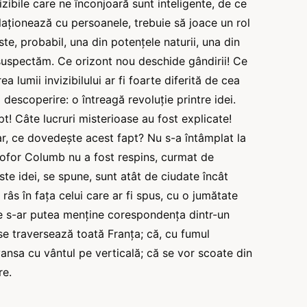
izibile care ne înconjoară sunt inteligente, de ce
aționează cu persoanele, trebuie să joace un rol
ste, probabil, una din potențele naturii, una din
 suspectăm. Ce orizont nou deschide gândirii! Ce
lumii invizibilului ar fi foarte diferită de cea
o descoperire: o întreagă revoluție printre idei.
! Câte lucruri misterioase au fost explicate!
dar, ce dovedește acest fapt? Nu s-a întâmplat la
stofor Columb nu a fost respins, curmat de
ste idei, se spune, sunt atât de ciudate încât
 râs în fața celui care ar fi spus, cu o jumătate
te s-ar putea menține corespondența dintr-un
e se traversează toată Franța; că, cu fumul
vansa cu vântul pe verticală; că se vor scoate din
re.