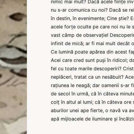
nimic mai mult? Dacă acele ființe inv
nu s-ar comunica cu noi? Dacă se rel
în destin, în evenimente; Cine știe? E
acele forţe oculte pe care noi nu le
vast câmp de observație! Descoperirea 
infinit de mică; ar fi mai mult decât 
Ce lumină poate apărea din acest fapt
Acei care cred sunt puși în ridicol; 
fel cu toate marile descoperiri? Cri
neplăceri, tratat ca un nesăbuit? Ace
rațiunea le neagă; dar oamenii s-ar fi
de secol în urmă, că în câteva minu
colţ în altul al lumi; că în câteva or
aburilor unei ape fierte, o navă va a
apă mijloacele de iluminare și încălzi