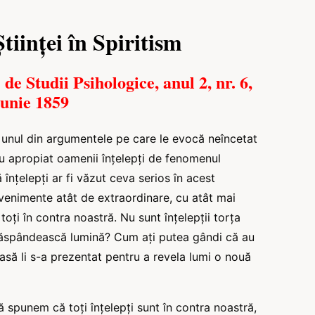
tiinței în Spiritism
 de Studii Psihologice, anul 2, nr. 6,
Iunie 1859
e unul din argumentele pe care le evocă neîncetat
au apropiat oamenii înțelepți de fenomenul
înțelepți ar fi văzut ceva serios în acest
venimente atât de extraordinare, cu atât mai
i toți în contra noastră. Nu sunt înțelepții torța
să răspândească lumină? Cum ați putea gândi că au
asă li s-a prezentat pentru a revela lumi o nouă
ă spunem că toți înțelepți sunt în contra noastră,