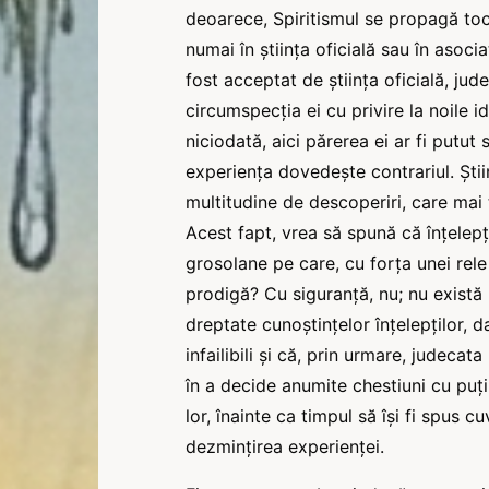
deoarece, Spiritismul se propagă tocm
numai în știința oficială sau în asocia
fost acceptat de știința oficială, ju
circumspecția ei cu privire la noile id
niciodată, aici părerea ei ar fi putut 
experiența dovedește contrariul. Știi
multitudine de descoperiri, care mai 
Acest fapt, vrea să spună că înțelepți
grosolane pe care, cu forța unei rele
prodigă? Cu siguranță, nu; nu există 
dreptate cunoștințelor înțelepților, d
infailibili și că, prin urmare, judecata
în a decide anumite chestiuni cu puți
lor, înainte ca timpul să își fi spus
dezmințirea experienței.