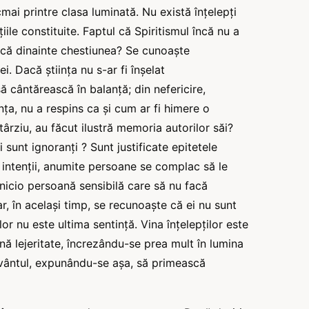
ai printre clasa luminată. Nu există înțelepți
țiile constituite. Faptul că Spiritismul încă nu a
decă dinainte chestiunea? Se cunoaște
ei. Dacă știința nu s-ar fi înșelat
să cântărească în balanță; din nefericire,
nța, nu a respins ca și cum ar fi himere o
târziu, au făcut ilustră memoria autorilor săi?
 sunt ignoranți ? Sunt justificate epitetele
 intenții, anumite persoane se complac să le
nicio persoană sensibilă care să nu facă
ar, în același timp, se recunoaște că ei nu sunt
 lor nu este ultima sentință. Vina înțelepților este
nă lejeritate, încrezându-se prea mult în lumina
 cuvântul, expunându-se așa, să primească