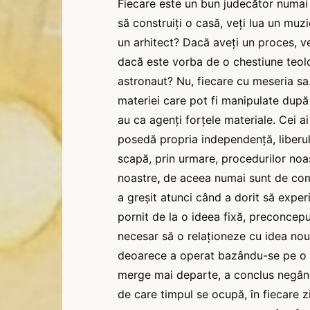
Fiecare este un bun judecător numai
să construiți o casă, veți lua un muzi
un arhitect? Dacă aveți un proces, ve
dacă este vorba de o chestiune teolo
astronaut? Nu, fiecare cu meseria sa
materiei care pot fi manipulate dup
au ca agenți forțele materiale. Cei ai
posedă propria independență, liberul 
scapă, prin urmare, procedurilor noa
noastre
,
de aceea numai sunt de compe
a greșit atunci când a dorit să exper
pornit de la o ideea fixă, preconcep
necesar să o relaționeze cu idea nouă
deoarece a operat bazându-se pe o an
merge mai departe, a conclus negând
de care timpul se ocupă, în fiecare zi