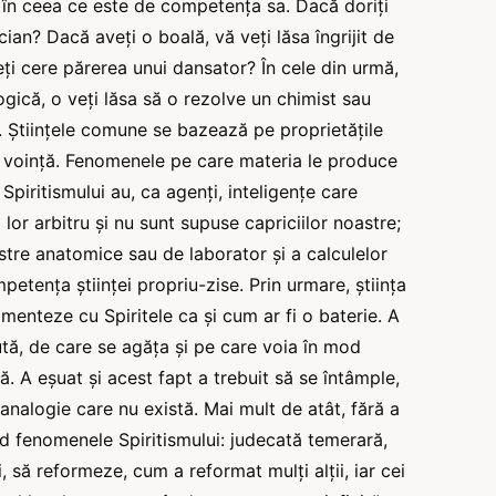
 în ceea ce este de competența sa. Dacă doriți
cian? Dacă aveți o boală, vă veți lăsa îngrijit de
ți cere părerea unui dansator? În cele din urmă,
gică, o veți lăsa să o rezolve un chimist sau
. Științele comune se bazează pe proprietățile
ă voință. Fenomenele pe care materia le produce
 Spiritismului au, ca agenți, inteligențe care
lor arbitru și nu sunt supuse capriciilor noastre;
stre anatomice sau de laborator și a calculelor
tența științei propriu-zise. Prin urmare, știința
imenteze cu Spiritele ca și cum ar fi o baterie. A
ută, de care se agăța și pe care voia în mod
. A eșuat și acest fapt a trebuit să se întâmple,
alogie care nu există. Mai mult de atât, fără a
 fenomenele Spiritismului: judecată temerară,
, să reformeze, cum a reformat mulți alții, iar cei