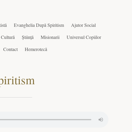
istă
Evanghelia După Spiritism
Ajutor Social
Cultură
Știință
Misionarii
Universul Copiilor
Contact
Hemerotecă
piritism