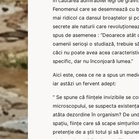
în căutarea admirabilei legi de gravit
Fenomenul care se desemnează cu ba
mai ridicol ca dansul broaștelor și 
secrete ale naturii care revoluționea
spus de asemenea : “Deoarece atât 
oamenii serioși o studiază, trebuie s
căci nu poate avea acea caracteristi
specific, dar nu înconjoară lumea.”
Aici este, ceea ce ne a spus un medic
iar astăzi un fervent adept:
“ Se spune că ființele invizibile se 
microscopului, se suspecta existenț
atâta dezordine în organism? De unde
spațiu, ființe care să scape simțurilo
pretenție de a știi totul și să îi sp