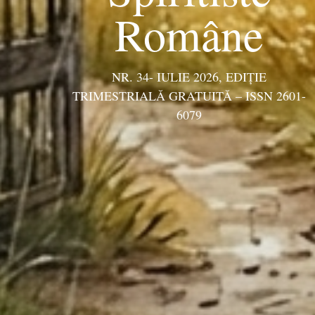
Române
NR. 34- IULIE 2026, EDIŢIE
TRIMESTRIALĂ GRATUITĂ – ISSN 2601-
6079