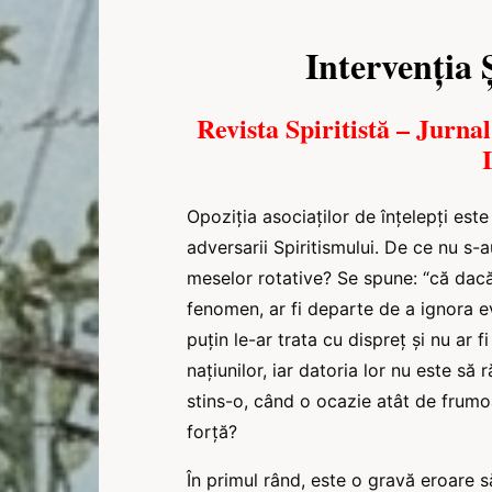
Intervenția Ș
Revista Spiritistă – Jurnal
Opoziția asociaților de înțelepți est
adversarii Spiritismului. De ce nu s-
meselor rotative? Se spune: “că dacă 
fenomen, ar fi departe de a ignora e
puțin le-ar trata cu dispreț și nu ar f
națiunilor, iar datoria lor nu este 
stins-o, când o ocazie atât de frumo
forță?
În primul rând, este o gravă eroare s