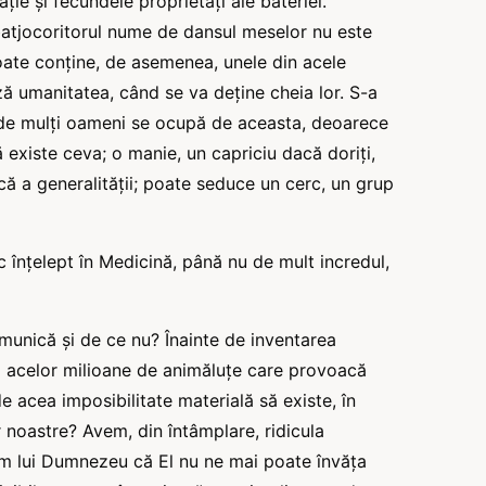
ație și fecundele proprietăți ale bateriei.
tjocoritorul nume de dansul meselor nu este
poate conține, de asemenea, unele din acele
ză umanitatea, când se va deține cheia lor. S-a
de mulți oameni se ocupă de aceasta, deoarece
ă existe ceva; o manie, un capriciu dacă doriți,
că a generalității; poate seduce un cerc, un grup
 înțelept în Medicină, până nu de mult incredul,
comunică și de ce nu? Înainte de inventarea
a acelor milioane de animăluțe care provoacă
 acea imposibilitate materială să existe, în
r noastre? Avem, din întâmplare, ridicula
unem lui Dumnezeu că El nu ne mai poate învăța