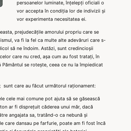
persoanelor luminate, înțelepți oficiali o
vor accepta în condiția lor de indivizii şi
vor experimenta necesitatea ei.
ceasta, prejudecățile amorului propriu care se
smul, va fi la fel ca multe alte adevăruri care s-
icol să ne îndoim. Astăzi, sunt credincioșii
 celor care nu cred, așa cum au fost tratați, în
ă Pământul se rotește, ceea ce nu la împiedicat
el; sunt care au făcut următorul raționament:
tele cele mai comune pot ajuta să se găsească
on ar fi disprețuit căderea unui măr, dacă
către angajata sa, tratând-o ca nebună și
le care dansau pe farfurie, poate am fi fost încă