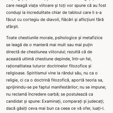
care neagă viața viitoare și toți vor spune că au fost
conduși la incredulitate chiar de tabloul care li s-a
făcut cu cortegiu de diavoli, flăcări și aflicțiuni fără
sfârșit.
Toate chestiunile morale, psihologice și metafizice
se leagă de o manieră mai mult sau mai puțin
directă de chestiunea viitorului; rezultă că de
această ultimă chestiune depinde, într-un fel,
raționalitatea tuturor doctrinelor filozofice și
religioase. Spiritismul vine la rândul său, nu ca o
religie, ci ca o doctrină filozofică, aportă teoria sa,
sprijinindu-se pe faptul manifestărilor; nu se impune;
nu reclamă încredere oarbă; se postulează ca
candidat și spune: Examinați, comparați și judecați;
dacă găsiți ceva mai bun ca ceea ce vă ofer, luați-l.