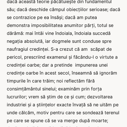
dacă această teorie păcătuiește din fundamentul
său; dacă deschide câmpul obiecțiilor serioase; dacă
se contrazice pe ea însăși; dacă am putea
demonstra imposibilitatea anumitor părți, totul se
dărâmă: mai întâi vine îndoiala, îndoiala succedă
negația absolută, iar dogmele sunt conduse spre
naufragiul credinței. S-a crezut că am scăpat de
pericol, prescriind examenul și făcându-l o virtute a
credinței oarbe; dar a pretinde impunerea unei
credințe oarbe în acest secol, înseamnă să ignorăm
timpurile în care trăim; noi reflectăm fără
consimțământul sinelui; examinăm prin forța
lucrurilor; vrem să știm de ce și cum; dezvoltarea
industriei și a științelor exacte învață să ne uităm pe
unde călcăm, motiv pentru care se sondează terenul
pe care se spune că se va merge după moarte;