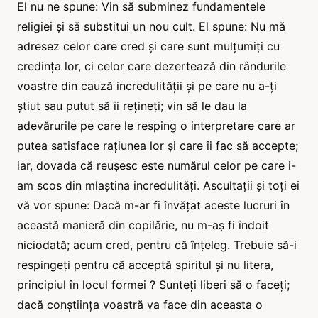
El nu ne spune: Vin să subminez fundamentele
religiei și să substitui un nou cult. El spune: Nu mă
adresez celor care cred și care sunt mulțumiți cu
credința lor, ci celor care dezertează din rândurile
voastre din cauză incredulității și pe care nu a-ți
știut sau putut să îi rețineți; vin să le dau la
adevărurile pe care le resping o interpretare care ar
putea satisface rațiunea lor și care îi fac să accepte;
iar, dovada că reușesc este numărul celor pe care i-
am scos din mlaștina incredulități. Ascultații și toți ei
vă vor spune: Dacă m-ar fi învățat aceste lucruri în
această manieră din copilărie, nu m-aș fi îndoit
niciodată; acum cred, pentru că înțeleg. Trebuie să-i
respingeți pentru că acceptă spiritul și nu litera,
principiul în locul formei ? Sunteți liberi să o faceți;
dacă conștiința voastră va face din aceasta o