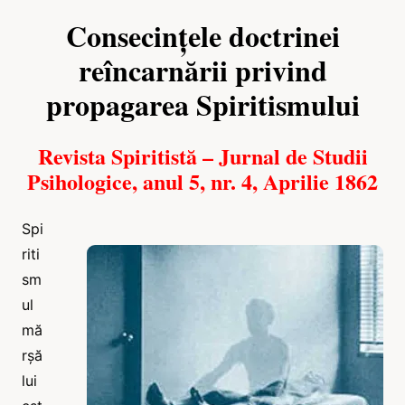
Consecințele doctrinei
reîncarnării privind
propagarea Spiritismului
Revista Spiritistă – Jurnal de Studii
Psihologice, anul 5, nr. 4, Aprilie 1862
Spi
riti
sm
ul
mă
rșă
lui