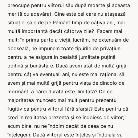
preocupe pentru viitorul său după moarte și aceasta
merită cu adevărat. Cine este cel care nu atașează
situației sale de pe Pământ timp de câțiva ani, mai
multă importanță decât câtorva zile? Facem mai
mult: în prima parte a vieții, lucrăm, ne extenuăm de
oboseală, ne impunem toate tipurile de privațiuni
pentru a ne asigura în cealaltă jumătate puțină
odihnă și bunăstare. Dacă avem atât de multă grijă
pentru câțiva eventuali ani, nu este mai rațional să
avem și mai multă grijă pentru viața de dincolo de
mormânt, a cărei durată este ilimitată? De ce
majoritatea muncesc mai mult pentru prezentul
fugitiv ca pentru viitorul fără sfârșit? Este pentru că
cred în realitatea prezentă și se îndoiesc de viitor;
acum bine, nu ne îndoim decât de ceea ce nu
înțelegem. Dacă viitorul este înțeles și îndoiala va