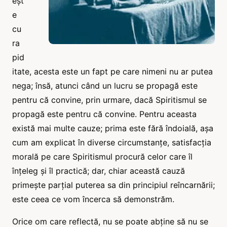
eșt
e
cu
ra
pid
itate, acesta este un fapt pe care nimeni nu ar putea
nega; însă, atunci când un lucru se propagă este
pentru că convine, prin urmare, dacă Spiritismul se
propagă este pentru că convine. Pentru aceasta
există mai multe cauze; prima este fără îndoială, așa
cum am explicat în diverse circumstanțe, satisfacția
morală pe care Spiritismul procură celor care îl
înțeleg și îl practică; dar, chiar această cauză
primește parțial puterea sa din principiul reîncarnării;
este ceea ce vom încerca să demonstrăm.
Orice om care reflectă, nu se poate abține să nu se