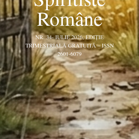
Române
NR. 34- IULIE 2026, EDIŢIE
TRIMESTRIALĂ GRATUITĂ – ISSN
2601-6079