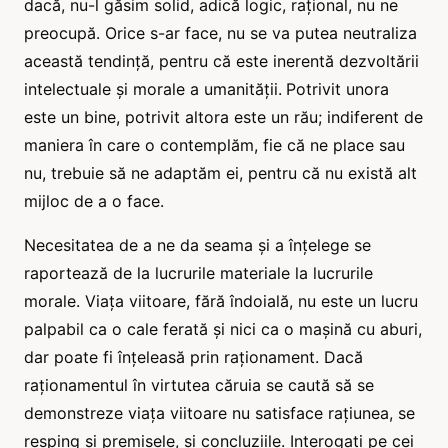
dacă, nu-l găsim solid, adică logic, rațional, nu ne
preocupă. Orice s-ar face, nu se va putea neutraliza
această tendință, pentru că este inerentă dezvoltării
intelectuale și morale a umanității.
Potrivit unora
este un bine, potrivit altora este un rău; indiferent de
maniera în care o contemplăm, fie că ne place sau
nu, trebuie să ne adaptăm ei, pentru că nu există alt
mijloc de a o face.
Necesitatea de a ne da seama și a înțelege se
raportează de la lucrurile materiale la lucrurile
morale. Viața viitoare, fără îndoială, nu este un lucru
palpabil ca o cale ferată și nici ca o mașină cu aburi,
dar poate fi înțeleasă prin raționament. Dacă
raționamentul în virtutea căruia se caută să se
demonstreze viața viitoare nu satisface rațiunea, se
resping și premisele, și concluziile. Interogați pe cei