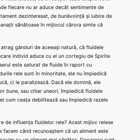
 unde fiecare nu ar aduce decât sentimente de
otament dezinteresat, de bunăvoință și iubire de
nații sănătoase în mijlocul cărora simte că
trag gânduri de aceeași natură, că fluidele
ecare individ aduce cu el un cortegiu de Spirite
 aerul este
saturat
de fluide în raport cu
rile rele sunt în minoritate, ele nu împiedică
ucă, ci le paralizează. Dacă ele domină, ele
lor bune, sau chiar uneori, împiedică fluidele
fel cum ceața debilitează sau împiedică razele
e de influența fluidelor rele? Acest mijloc reiese
Ce facem când recunoaștem că un aliment este
înlocuim cu un aliment mai sănătos. Deoarece sunt