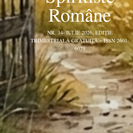
Române
NR. 34- IULIE 2026, EDIŢIE
TRIMESTRIALĂ GRATUITĂ – ISSN 2601-
6079