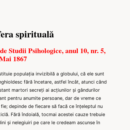
era spirituală
 de Studii Psihologice
, anul 10, nr. 5,
Mai 1867
tituie populația invizibilă a globului, că ele sunt
înghioldesc fără încetare, astfel încât, atunci când
nt martori secreți ai acțiunilor și gândurilor
nant pentru anumite persoane, dar de vreme ce
 fie; depinde de fiecare să facă ce înțeleptul nu
sticlă. Fără îndoială, tocmai acestei cauze trebuie
dini și nelegiuiri pe care le credeam ascunse în