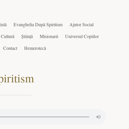
istă
Evanghelia După Spiritism
Ajutor Social
Cultură
Știință
Misionarii
Universul Copiilor
Contact
Hemerotecă
piritism