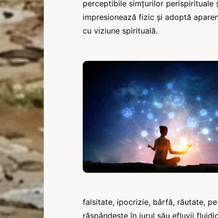
perceptibile simțurilor perispirituale 
impresionează fizic și adoptă aparenț
cu viziune spirituală.
falsitate, ipocrizie, bârfă, răutate, p
răspândește în jurul său efluvii flui