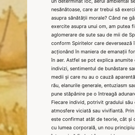
un determinat loc, aerul ambiental 
nesănătoase, care ar trebui să exercit
asupra sănătății morale? Când ne gân
exercite asupra unui om, am putea fi 
aglomerare de sute sau de mii de Spi
conform Spiritelor care deversează î
acționând în maniera de emanații fo
în aer. Astfel se pot explica anumit
indivizi, sentimentul de bunăstare s
medii și care nu au o cauză aparentă
rău, elanurile generale, entuziasm s
pune stăpânire pe o întreagă adunare
Fiecare individ, potrivit gradului său 
atmosfere viciată sau vivifiantă. Prin
este confirmat atât de teorie, cât și d
cu lumea corporală, un nou principiu 