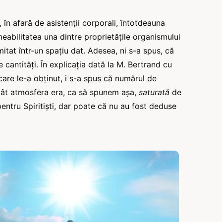
în afară de asistenții corporali, întotdeauna
rmeabilitatea una dintre proprietățile organismului
imitat într-un spațiu dat. Adesea, ni s-a spus, că
 cantități. În explicația dată la M. Bertrand cu
 care le-a obținut, i s-a spus că numărul de
ncât atmosfera era, ca să spunem așa,
saturată
de
pentru Spiritiști, dar poate că nu au fost deduse