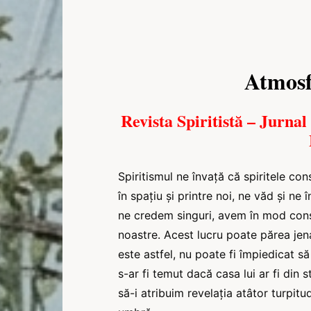
Atmosf
Revista Spiritistă – Jurnal
Spiritismul ne învață că spiritele cons
în spațiu și printre noi, ne văd și ne 
ne credem singuri, avem în mod consta
noastre. Acest lucru poate părea je
este astfel, nu poate fi împiedicat să
s-ar fi temut dacă casa lui ar fi din 
să-i atribuim revelația atâtor turpitu