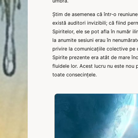
umbră.
Știm de asemenea că într-o reuniune, 
există auditori invizibili; că fiind pe
Spiritelor, ele se pot afla în număr il
la anumite sesiuni erau în nenumărate
privire la comunicațiile colective pe
Spirite prezente era atât de mare î
fluidele lor. Acest lucru nu este nou 
toate consecințele.