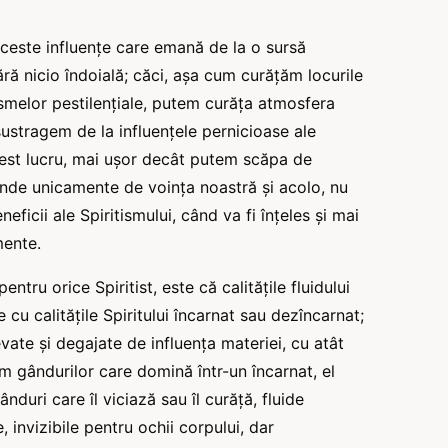
ceste influențe care emană de la o sursă
ără nicio îndoială; căci, așa cum curățăm locurile
asmelor pestilențiale, putem curăța atmosfera
ustragem de la influențele pernicioase ale
acest lucru, mai ușor decât putem scăpa de
inde unicamente de voința noastră și acolo, nu
eficii ale Spiritismului, când va fi înțeles și mai
mente.
tru orice Spiritist, este că calitățile fluidului
 cu calitățile Spiritului încarnat sau dezîncarnat;
vate și degajate de influența materiei, cu atât
rm gândurilor care domină într-un încarnat, el
duri care îl viciază sau îl curăță, fluide
 invizibile pentru ochii corpului, dar