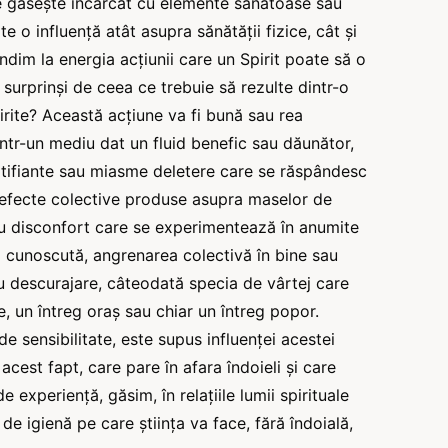
se găsește încărcat cu elemente sănătoase sau
e o influență atât asupra sănătății fizice, cât și
dim la energia acțiunii care un Spirit poate să o
surprinși de ceea ce trebuie să rezulte dintr-o
rite? Această acțiune va fi bună sau rea
ntr-un mediu dat un fluid benefic sau dăunător,
rtifiante sau miasme deletere care se răspândesc
e efecte colective produse asupra maselor de
au disconfort care se experimentează în anumite
 cunoscută, angrenarea colectivă în bine sau
au descurajare, câteodată specia de vârtej care
, un întreg oraș sau chiar un întreg popor.
de sensibilitate, este supus influenței acestei
 acest fapt, care pare în afara îndoieli și care
e experiență, găsim, în relațiile lumii spirituale
de igienă pe care știința va face, fără îndoială,