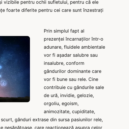
și vizibile pentru ochii sufletului, pentru că ele
e foarte diferite pentru cei care sunt înzestrați
Prin simplul fapt al
prezenței încarnaților într-o
adunare, fluidele ambientale
vor fi așadar salubre sau
insalubre, conform
gândurilor dominante care
vor fi bune sau rele. Cine
contribuie cu gândurile sale
de ură, invidie, gelozie,
orgoliu, egoism,
animozitate, cupiditate,
e scurt, gânduri extrase din sursa pasiunilor rele,
dice nesănătoase, care reacționează asupra celor