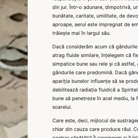
din jur. Într-o adunare, dimpotrivă,
bunătate, caritate, umilitate, de dev
aproape, aerul este impregnat de ema
trăiește mai în largul său.
Dacă considerăm acum că gândurile a
atrag fluide similare, înțelegem că fi
simpatice bune sau rele și că astfel,
gândurile care predomină. Dacă gându
apariția bunelor influențe să se prod
debilitează radiația fluidică a Spirite
bune să penetreze în acel mediu, la 
soarelui.
Care este, deci, mijlocul de sustrager
chiar din cauza care produce răul. 
contrar sănătăți? Îl respingem și îl 