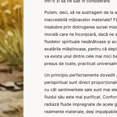
într-o zi să fie luat în considerare.
Putem, deci, să ne sustragem de la a
inaccesibilă mijloacelor materiale? F
insalubre prin distrugerea sursei mi
morală care ne înconjoară, dacă ne s
fluidelor spirituale nesănătoase și 
exalările mlăștinoase, pentru că dep
va exista unul dintre cele mai mici ben
presus de toate, practicat universal
Un principiu perfectamente dovedit pen
perispiritual sunt direct proporționale
cu cât sentimentele sale sunt mai ele
fluidul său este mai purificat. Confo
radiază fluide impregnate de acele gân
realmente materiale, deși impalpabile,