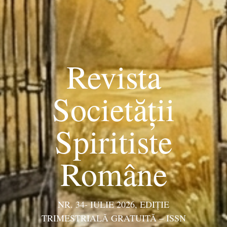
Revista
Societății
Spiritiste
Române
NR. 34- IULIE 2026, EDIŢIE
TRIMESTRIALĂ GRATUITĂ – ISSN