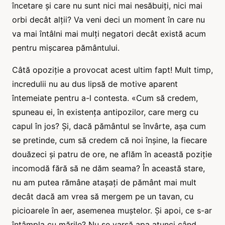
încetare și care nu sunt nici mai nesăbuiți, nici mai
orbi decât alții? Va veni deci un moment în care nu
va mai întâlni mai mulți negatori decât există acum
pentru mișcarea pământului.
Câtă opoziție a provocat acest ultim fapt! Mult timp,
incredulii nu au dus lipsă de motive aparent
întemeiate pentru a-l contesta. «Cum să credem,
spuneau ei, în existența antipozilor, care merg cu
capul în jos? Și, dacă pământul se învârte, așa cum
se pretinde, cum să credem că noi înșine, la fiecare
douăzeci și patru de ore, ne aflăm în această poziție
incomodă fără să ne dăm seama? În această stare,
nu am putea rămâne atașați de pământ mai mult
decât dacă am vrea să mergem pe un tavan, cu
picioarele în aer, asemenea muștelor. Și apoi, ce s-ar
întâmpla cu mările? Nu se varsă apa atunci când