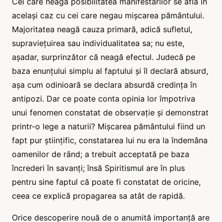
Cei care neagă posibilitatea manifestărilor se află în
același caz cu cei care negau mișcarea pământului.
Majoritatea neagă cauza primară, adică sufletul,
supraviețuirea sau individualitatea sa; nu este,
așadar, surprinzător că neagă efectul. Judecă pe
baza enunțului simplu al faptului și îl declară absurd,
așa cum odinioară se declara absurdă credința în
antipozi. Dar ce poate conta opinia lor împotriva
unui fenomen constatat de observație și demonstrat
printr-o lege a naturii? Mișcarea pământului fiind un
fapt pur științific, constatarea lui nu era la îndemâna
oamenilor de rând; a trebuit acceptată pe baza
încrederi în savanți; însă Spiritismul are în plus
pentru sine faptul că poate fi constatat de oricine,
ceea ce explică propagarea sa atât de rapidă.
Orice descoperire nouă de o anumită importanță are