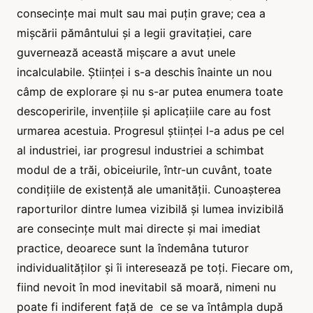
consecințe mai mult sau mai puțin grave; cea a
mișcării pământului și a legii gravitației, care
guvernează această mișcare a avut unele
incalculabile. Științei i s-a deschis înainte un nou
câmp de explorare și nu s-ar putea enumera toate
descoperirile, invențiile și aplicațiile care au fost
urmarea acestuia. Progresul științei l-a adus pe cel
al industriei, iar progresul industriei a schimbat
modul de a trăi, obiceiurile, într-un cuvânt, toate
condițiile de existență ale umanității. Cunoașterea
raporturilor dintre lumea vizibilă și lumea invizibilă
are consecințe mult mai directe și mai imediat
practice, deoarece sunt la îndemâna tuturor
individualităților și îi interesează pe toți. Fiecare om,
fiind nevoit în mod inevitabil să moară, nimeni nu
poate fi indiferent față de ce se va întâmpla după