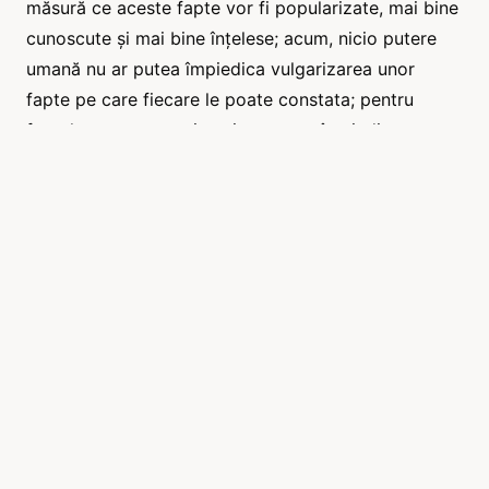
măsură ce aceste fapte vor fi popularizate, mai bine
cunoscute și mai bine înțelese; acum, nicio putere
umană nu ar putea împiedica vulgarizarea unor
fapte pe care fiecare le poate constata; pentru
faptele constatate nimeni nu poate împiedica
consecințele care decurg din ele. Aceste consecințe
sunt aici o completă revoluție de idei inclusiv în
modul de a vedea lucrurile din această lume și din
cealaltă; înainte ca acest secol să se fi încheiat,
această revoluție va fi deja consumată.
Dar, se va spune, alături de fapte aveți o teorie, o
doctrină; cine vă garantează că această teorie nu va
suferi variații, că cea de astăzi va fi aceeași peste
câțiva ani?
Fără îndoială, ea poate suferi modificări în detaliile